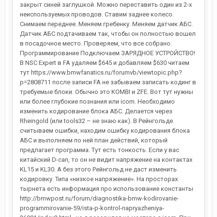
закрыт синей заглушкой. Можно переставить один из 2-х
неиспользуемых проводов. Ставим заднее колесо.
Снимаем переднее. Меняем гребенку. Меняем датчик АБС.
Датчик АБС подтачиваем так, чтобы он полностью вошел
в посадочное место. Проверяем, что все собрано.
Программирование Подключаем ЗАРЯДНОЕ УСТРОЙСТВО!
В NSC Expert в FA удаляем $645 и добавляем $630 читаем
тут https://www.bmwfanatics.ru/forumvb/viewtopic.php?
p=2808711 после записи FA не забываем записать кодинг в
требуемые блоки. Обычно это KOMBI и ZFE. Вот тут нужны
или более глубокие познания или icom. Необходимо
изменить кодирование блока АБС. Делается через
Rheingold (или tools32 – не знаю как). В Рейнгольде
считываем ошибки, находим ошибку кодирования блока
АБС и выполняем по ней план действий, который
предлагает программа. Тут есть тонкость. Если у вас
китайский D-can, то он не видит напряжение на контактах
KL15 и KL30. А без этого Рейнгольд не даст изменить
кодировку. Типа «низкое напряжение». На просторах
тырнета есть информация про использование константы
http://bmwpost.ru/forum/diagnostika-bmw-kodirovanie-
programmirovanie-59/ista-p-kontrol-napryazheniya-