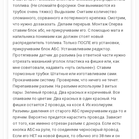
топлива. (Не сломайте форсунки. Они вынимаются из
трубок очень тяжко). Выдыхаем. Считаем количество
сломанного, сорванного и потерянного крепежа. Смотрим,
что нужно дозаказать. Делаем перерыв. Монтаж Сперва
ставим блок абс, не прикручиваем его. С помощью мата и
напильника понимаем как должен стоят новый
распределитель топлива. Только ПОСЛЕ его установки,
прикручиваем блок АБС. Устанавливаем редуктор.
Протягиваем датчик до разъема (на ответной части нужно
отрезать маханький уголок пластика на фишке или, как
мне советовали, надавить «чуть сильнее»). Ставим
тормозные трубки. Штатные или изготавливаем сами.
Прокачиваем систему. Проверяем, что ничего не течет.
Перепаиваем разъем. На разъеме используем 3 витых
пары. Зеленый провод. Два красных и коричневый. Все
спаиваем по цветам. Два красных в один красный. На
фишке остается 2 провода, на косе 4. Их изолируем.
Разъемы давления от старого АБС прикручиваем куда-то и
прячем. Вероятно придется нарастить провода. Зависит
от того, как именно отрезан разъем с донора. Если есть
кнопка АБС на руле, то соединяем черносерый провод.
Если его НЕТ на новой фишке, то обычно это 38 пин и он