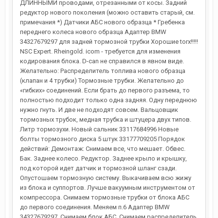
ДЛИННЫМИ проводами, отрезанными от косы. Задний
редуктор нового поколения (можно оставить старый, см.
примечания *) Датчики АБС нового образца * Гребенка
переднего колеса нового образца Адаптер BMW
34327679297 для задней тормозной трубки Хорошие torx!!!!!
NSC Expert. Rheingold. icom - требуется для изменения
кодирования блока. D-can не справился в явном виде.
Желательно: Распределитель топлива нового образца
(клапан и 4 трубки) Тормозные трубки. Желательно до
«гибких» соединений. Если брать до первого разъема, то
полностью подходит только одна задняя. Одну переднюю
нужно гнуть. И две не подходят совсем. Вальцовщик
тормозных трубок, медная трубка и штуцера двух типов.
Литр тормозухи. Новый сальник 33117684996 Новые
болты тормозного диска 5 штук 33177709205 Порядок
действий: Демонтаж: Снимаем все, что мешает. Обвес.
Бак. Заднее колесо. Редуктор. Заднее крыло и крышку,
под которой идет датчик и тормозной шланг сзади.
Опустошаем тормозную систему. Выкачиваем всю жижу
из блока и суппортов. Лучше вакуумным инструментом от
компрессора. Снимаем тормозные трубки от блока АБС
до первого соединения. Меняем п.6 Адаптер BMW
34327679297. Снимаем блок АБС. Снимаем распределитель