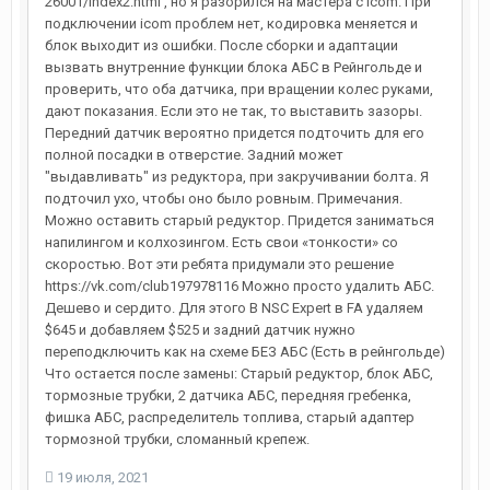
26001/index2.html , но я разорился на мастера с icom. При
подключении icom проблем нет, кодировка меняется и
блок выходит из ошибки. После сборки и адаптации
вызвать внутренние функции блока АБС в Рейнгольде и
проверить, что оба датчика, при вращении колес руками,
дают показания. Если это не так, то выставить зазоры.
Передний датчик вероятно придется подточить для его
полной посадки в отверстие. Задний может
"выдавливать" из редуктора, при закручивании болта. Я
подточил ухо, чтобы оно было ровным. Примечания.
Можно оставить старый редуктор. Придется заниматься
напилингом и колхозингом. Есть свои «тонкости» со
скоростью. Вот эти ребята придумали это решение
https://vk.com/club197978116 Можно просто удалить АБС.
Дешево и сердито. Для этого В NSC Expert в FA удаляем
$645 и добавляем $525 и задний датчик нужно
переподключить как на схеме БЕЗ АБС (Есть в рейнгольде)
Что остается после замены: Старый редуктор, блок АБС,
тормозные трубки, 2 датчика АБС, передняя гребенка,
фишка АБС, распределитель топлива, старый адаптер
тормозной трубки, сломанный крепеж.
19 июля, 2021