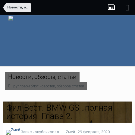
Новости, обзоры, статьи
Новости, обзоры, статьи
Групповой блог новостей, обзоров статей
Фил Вест. BMW GS , полная
история. Глава 2.
Запись опубликовал
Zмей
·
29 февраля, 2020