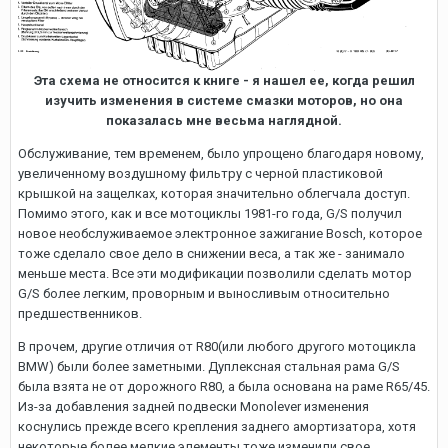
Эта схема не относится к книге - я нашел ее, когда решил
изучить изменения в системе смазки моторов, но она
показалась мне весьма наглядной.
Обслуживание, тем временем, было упрощено благодаря новому,
увеличенному воздушному фильтру с черной пластиковой
крышкой на защелках, которая значительно облегчала доступ.
Помимо этого, как и все мотоциклы 1981-го года, G/S получил
новое необслуживаемое электронное зажигание Bosch, которое
тоже сделало свое дело в снижении веса, а так же - занимало
меньше места. Все эти модификации позволили сделать мотор
G/S более легким, проворным и выносливым относительно
предшественников.
В прочем, другие отличия от R80(или любого другого мотоцикла
BMW) были более заметными. Дуплексная стальная рама G/S
была взята не от дорожного R80, а была основана на раме R65/45.
Из-за добавления задней подвески Monolever изменения
коснулись прежде всего крепления заднего амортизатора, хотя
некоторые более мелкие элементы тоже изменили свое