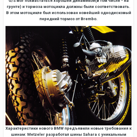
G/S мог похвастаться хорошей динамикой(в том числе - на
грунте) и тормоза мотоцикла должны были соответствовать.
В этом мотоцикле был использован новейший однодисковый
передний тормоз от Brembo.
Характеристики нового BMW предъявили новые требования к
шинам: Metzeler разработал шины Sahara с уникальным