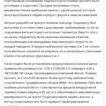
пластиковым основанием седла(которое, помимо прочего было
устойчиво к коррозии). Гвоздем программы стала
минималистичная приборная панель с одной шкалой, которая
была выполнена в общем корпусе с фарой и замком зажигания.
Хитрые разработки присутствовали повсюду. Спидометр был
выполнен в соответствии с дорожными требованиями, но из-за
сохранения веса мотоцикл не получил тахометра. Вместо этого
на шкалу спидометра были нанесены маленькие отметки,
показывающие рекомендуемую максимальную скорость на
каждой передаче. А аккуратный выхлоп системы 2-в-1 не только
положительно сказался на клиренсе, но и значительно сэкономил
в весе относительно дорожных 2-в-2.
На мотоцикл были установлены внедорожные колесные диски
правильной размерности - 3.00 x 21(90/90-21) спереди и 4.00 x
18(120/80-18) сзади, произведенные компанией Akront. Помимо
прочего, это способствовало более простому шиномонтажу
относительно традиционных ободов BMW того времени. Руль был
снабжен распоркой(что тоже являлось фишкой внедорожной
техники) и имел ширину в 82 см, что обеспечивало максимальную
маневренность на грунте. Подножки имели зацепы для ног, а
мотор опционально мог быть прикрыт перфорированной