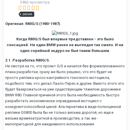
5 862 просмотра
разное
Оригинал: R80G/S (1980-1987).
Когда R80G/S был впервые представлен - это было
сенсацией. Ни один BMW ранее не выглядел так смело. И ни
один серийный эндуро не был таким большим.
2.1. Разработка R80G/S.
Не смотря на то, что проект G/S и начался без формализованного
плана разработки, сразу же было решено, что это будет не
просто реплика кросс-кантрийного гоночного мотоцикла,
подобного тем, что делал Лазло Перес и другие. Вместо этого это
будет базироваться на уже существующем тяжелом дорожнике
BMW R80. Главной причиной этого была необходимость быстро
разработать экономически оправданный мотоцикл с
конкурентоспособной ценой. Альтернатива в виде полноценной
реплики GS800 была бы не только весьма дорогой, но еще и
весьма времязатратной в производстве, а так же -
малопригодной для ежедневного использования.