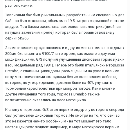
расположение.
Топливный бак был уникальным и разработанным специально для
G/S - он был стальным, объемом в 19,5 литров с крышкой в стиле
эндуро. Под баком располагалась основная электрика(двойная
катушка зажигания и реле), которая была позаимствована у
серии R45/65.
Заимствования продолжались и в других местах: вилка с ходом в
200мм была взята с R100/7, в то время, как вместе с другими
модификациями, G/S получил улучшенный дисковый тормоз(как и
весь модельный ряд 1981). Теперь это были итальянские тормоза
Brembo, с главным цилиндром, размещенным на руле и новыми
полу-металлическими колодками без использования асбеста,
которые, по утверждениям, должны были на 40% улучшить
тормозные характеристики при мокрой погоде. Как и многие
другие улучшения того года, тормоза Brembo так же
положительно сказались на весе мотоцикла.
К слову о тормозах: G/S стал первым эндуро, у которого спереди
был установлен дисковый тормоз. Не смотря на то, что сейчас
это не кажется чем-то особенным - на тот момент это тало
настоящей революцией: например, в мире мотокросса первым