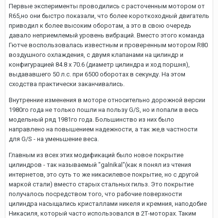
Первые эксперименты проводились с расточенным мотором от
R65,но они быстро показали, что более короткоходный двигатель
приводил к более высоким оборотам, а это в свою очередь
давало неприемлемый уровень вибраций. Вместо этого команда
Гютче воспользовалась известным и проверенным мотором R80
воздушного охлаждения, с двумя клапанами на цилиндр и
конфигурацией 84.8 х 70.6 (диаметр цилиндра и ход поршня),
выдававшего 50 л.с. при 6500 оборотах в секунду. На этом
сходства практически заканчивались.
Внутренние изменения в моторе относительно дорожной версии
1980го года не только пошли на пользу G/S, но и попали в весь
модельный ряд 1981го года. Большинство из них было
направлено на повышением надежности, а так же,в частности
для G/S - на уменьшение веса.
Главным из всех этих модификаций было новое покрытие
цилиндров - так называемый "galnikal"(как я понял из чтения
интернетов, это суть то же никасилевое покрытие, но с другой
маркой стали) вместо старых стальных гильз. Это покрытие
получалось посредством того, что рабочие поверхности
цилиндра насыщались кристаллами никеля и кремния, наподобие
Никасиля, который часто использовался в 2Т-моторах. Таким