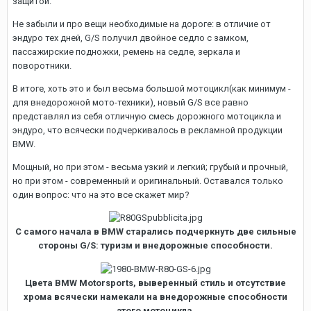
защитой.
Не забыли и про вещи необходимые на дороге: в отличие от
эндуро тех дней, G/S получил двойное седло с замком,
пассажирские подножки, ремень на седле, зеркала и
поворотники.
В итоге, хоть это и был весьма большой мотоцикл(как минимум -
для внедорожной мото-техники), новый G/S все равно
представлял из себя отличную смесь дорожного мотоцикла и
эндуро, что всячески подчеркивалось в рекламной продукции
BMW.
Мощный, но при этом - весьма узкий и легкий; грубый и прочный,
но при этом - современный и оригинальный. Оставался только
один вопрос: что на это все скажет мир?
С самого начала в BMW старались подчеркнуть две сильные
стороны G/S: туризм и внедорожные способности.
Цвета BMW Motorsports, выверенный стиль и отсутствие
хрома всячески намекали на внедорожные способности
этого мотоцикла.