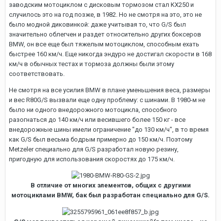
заводским мотоциклом с дисковым тормозом стал KX250 и
случилось это на год позже, в 1982. Но не смотря на это, это не
было модной диковинкой: даже учитывая то, что G/S был
значительно облегчен и раздет относительно других боксеров
BMW, он все еще был тяжелым мотоциклом, способным ехать
быстрее 160 км/ч. Еще никогда эндуро не достигал скорости в 168
км/ч в обычных тестах и тормоза должны были этому
соответствовать.
Не смотря на все усилия BMW в плане уменьшения веса, размеры
и вес R80G/S вызвали еще одну проблему: с шинами. В 1980-м не
было ни одного внедорожного мотоцикла, способного
разогнаться до 140 км/ч или весившего более 150 кг - все
внедорожные шины имели ограничение "до 130 км/ч", в то время
как G/S был весьма бодрым примерно до 150 км/ч. Поэтому
Metzeler специально для G/S разработал новую резину,
пригодную для использования скоростях до 175 км/ч.
В отличие от многих элементов, общих с другими
мотоциклами BMW, бак был разработан специально для G/S.