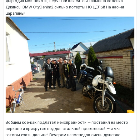
дыр один мой локоть, перчатки как сито и Танькина коленка.
Джинсы BMW CityDenim2 сильно потерты НО ЦЕЛЫ! На нас-ни
царапины!
Вобщем кое-как подлатал неисправности — поставил на место
зеркало и прикрутил поддон стальной проволокой — и мы
готовы ехать дальше! Вечером напоследок очень душевно