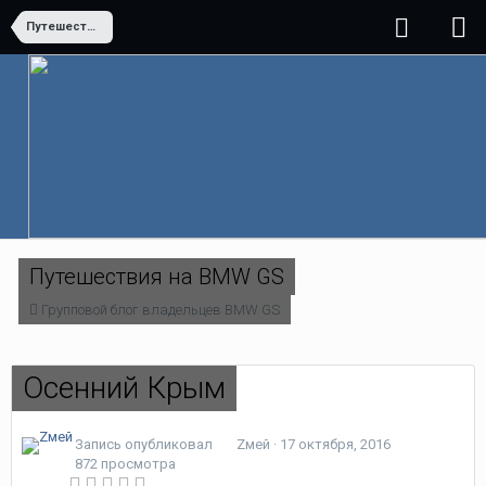
Путешествия на BMW GS
Путешествия на BMW GS
Групповой блог владельцев BMW GS
Осенний Крым
Запись опубликовал
Zмей
·
17 октября, 2016
872 просмотра