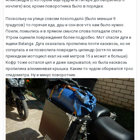
ночлеге) все, кроме поворотника было в порядке.
Поскольку на улице совсем похолодало (было меньше 9
градусов) то горячая еда, душ и сон-все что нам было нужно.
Поели, помылись и в прямом смысле слова попадали спать.
Утром оценили повреждения более подробно. Мот спасли дуги и
ящики Batanga. Дуга оказалась пропилена почти насквозь, но не
согнулась и не позволила повредить цилиндр (хотя по моим
прикидкам мотоцикл ехал на ней метров 15 а может и больше).
Кофр тоже остался цел и даже закрывался, но была насквозь
пропилена алюминевая крышка. Каким-то чудом оборвался трос
спидометра. Ну и минус поворотник.