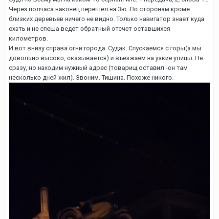
Через полчаса наконец перешел на 3ю. По сторонам кроме
близких деревьев ничего не видно. Только навигатор знает куда
ехать и не спеша ведет обратный отсчет оставшихся
километров.
И вот внизу справа огни города. Судак. Спускаемся с горы(а мы
довольно высоко, оказывается) и въезжаем на узкие улицы. Не
сразу, но находим нужный адрес (товарищ оставил -он там
несколько дней жил). Звоним. Тишина. Похоже никого.