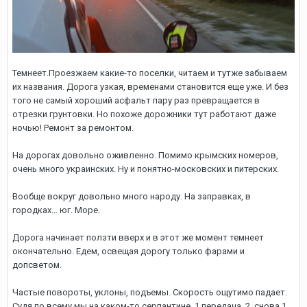
Темнеет.Проезжаем какие-то поселки, читаем и тутже забываем
их названия. Дорога узкая, временами становится еще уже. И без
того не самый хороший асфальт пару раз превращается в
отрезки грунтовки. Но похоже дорожники тут работают даже
ночью! Ремонт за ремонтом.
На дорогах довольно оживленно. Помимо крымских номеров,
очень много украинских. Ну и понятно-московских и питерских.
Вообще вокруг довольно много народу. На заправках, в
городках… юг. Море.
Дорога начинает ползти вверх и в этот же момент темнеет
окончательно. Едем, освещая дорогу только фарами и
допсветом.
Частые повороты, уклоны, подъемы. Скорость ощутимо падает.
Судя по всему мы на каком-то серпантине. 1 передача, 2, снова 1…