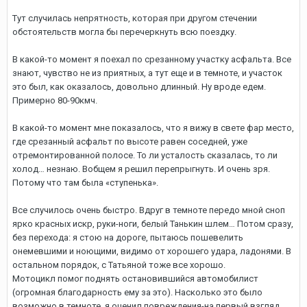
Тут случилась непрятность, которая при другом стечении
обстоятельств могла бы перечеркнуть всю поездку.
В какой-то момент я поехал по срезанному участку асфальта. Все
знают, чувство не из приятных, а тут еще и в темноте, и участок
это был, как оказалось, довольно длинный. Ну вроде едем.
Примерно 80-90кмч.
В какой-то момент мне показалось, что я вижу в свете фар место,
где срезанный асфальт по высоте равен соседней, уже
отремонтированной полосе. То ли усталость сказалась, то ли
холод… незнаю. Вобщем я решил перепрыгнуть. И очень зря.
Потому что там была «ступенька».
Все случилось очень быстро. Вдруг в темноте передо мной сноп
ярко красных искр, руки-ноги, белый Танькин шлем… Потом сразу,
без перехода: я стою на дороге, пытаюсь пошевелить
онемевшими и ноющими, видимо от хорошего удара, ладонями. В
остальном порядок, с Татьяной тоже все хорошо.
Мотоцикл помог поднять остановившийся автомобилист
(огромная благодарность ему за это). Насколько это было
возможно в темноте, я оценил повреждения-на первый взгляд