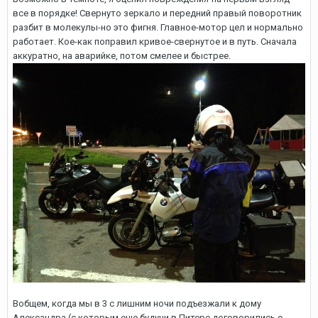
все в порядке! Свернуто зеркало и передний правый поворотник
разбит в молекулы-но это фигня. Главное-мотор цел и нормально
работает. Кое-как поправил кривое-свернутое и в путь. Сначала
аккуратно, на аварийке, потом смелее и быстрее.
Вобщем, когда мы в 3 с лишним ночи подъезжали к дому
Александра (с которым еще будучи в Питере договорились о