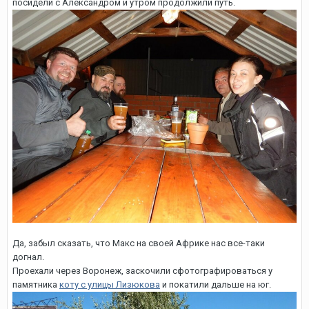
посидели с Александром и утром продолжили путь.
Да, забыл сказать, что Макс на своей Африке нас все-таки
догнал.
Проехали через Воронеж, заскочили сфотографироваться у
памятника
коту с улицы Лизюкова
и покатили дальше на юг.