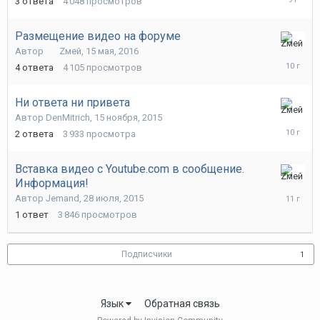
3
ответа
4 048
просмотров
2017
Размещение видео на форуме
23
Автор
Zмей
,
15 мая, 2016
мая,
4
ответа
4 105
просмотров
2016
Ни ответа ни привета
15
Автор
DenMitrich
,
15 ноября, 2015
ноября,
2
ответа
3 933
просмотра
2015
Вставка видео с Youtube.com в сообщение.
Информация!
2
августа,
Автор
Jemand
,
28 июля, 2015
2015
1
ответ
3 846
просмотров
Подписчики
1
Язык
Обратная связь