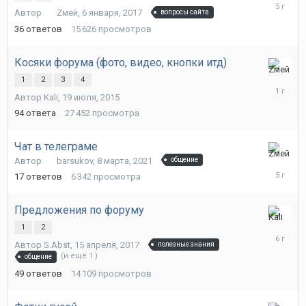
января,
Автор
Zмей
,
6 января, 2017
вопросы сайта
2021
36
ответов
15 626
просмотров
Косяки форума (фото, видео, кнопки итд)
25
1
2
3
4
мая,
Автор
Kali
,
19 июля, 2015
2025
94
ответа
27 452
просмотра
Чат в телеграме
24
Автор
barsukov
,
8 марта, 2021
общение
марта,
17
ответов
6 342
просмотра
2021
Предложения по форуму
25
1
2
июня,
Автор
S.Abst
,
15 апреля, 2017
полезные знания
2020
(и ещё 1 )
общение
49
ответов
14 109
просмотров