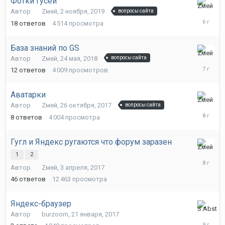
Фотки гусей
13
Автор
Zмей
,
2 ноября, 2019
вопросы сайта
ноября,
18
ответов
4 514
просмотра
2019
База знаний по GS
15
Автор
Zмей
,
24 мая, 2018
вопросы сайта
марта,
12
ответов
4 009
просмотров
2019
Аватарки
10
Автор
Zмей
,
26 октября, 2017
вопросы сайта
ноября,
8
ответов
4 004
просмотра
2017
Гугл и Яндекс ругаются что форум заразен
13
1
2
октября,
Автор
Zмей
,
3 апреля, 2017
2017
46
ответов
12 463
просмотра
Яндекс-браузер
3
Автор
burzoom
,
21 января, 2017
апреля,