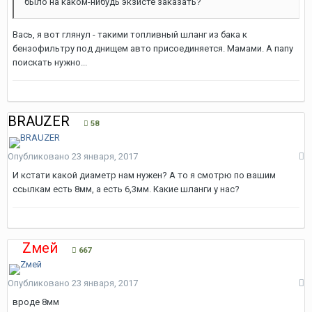
было на каком-нибудь экзисте заказать?
Вась, я вот глянул - такими топливный шланг из бака к
бензофильтру под днищем авто присоединяется. Мамами. А папу
поискать нужно...
BRAUZER
58
Опубликовано
23 января, 2017
И кстати какой диаметр нам нужен? А то я смотрю по вашим
ссылкам есть 8мм, а есть 6,3мм. Какие шланги у нас?
Zмей
667
Опубликовано
23 января, 2017
вроде 8мм