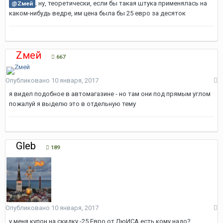
, ну, теоретически, если бы такая штука применялась на
@Zмей
каком-нибудь ведре, им цена была бы 25 евро за десяток
Zмей
667
Опубликовано
10 января, 2017
я видел подобное в автомагазине - но там они под прямым углом
пожалуй я выделю это в отдельную тему
Gleb
189
Опубликовано
10 января, 2017
у меня купон на скидку -25 Евро от ЛюИСА есть кому надо?