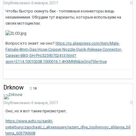
Опубликовано
6 января, 2017
Чтобы быстро скинуть бак - топливные коннекторы вещь
незаменимая. Обсудим тут варианты, которые используем на
своих мотоциклах.
Вопрос кто знает: не оно?
https://ru.aliexpress.com/item/Male-
Female-8mm-Gas-Hose-Copper-Nozzle-Quick-Release-Connector-
Caravan-BBQ-SH-PH/32593702413.html?
spm=2114.10010208.1000016.1.4HXMNN&isOrigTitle=true
Drknow
18
Опубликовано
6 января, 2017
Оно, но я вот такие присмотрел.
https://www.avito.ru/sankt-
peterburg/zapchasti_i_aksessuary/razem_dlya_toplivnogo_shlanga_bil
tema_603790608