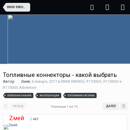
BMW R850GS, R1100GS, R1150GS и R1150GS Adventure
Топливные коннекторы - какой выбрать
Автор
Zмей
,
6 января, 2017
в
BMW R850GS, R1100GS, R1150GS и
R1150GS Adventure
полезные знания
эксплуатация
топливная система
НАЗАД
ДАЛЕЕ
Страница 1 из 15
Zмей
667