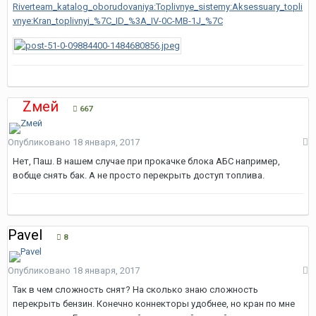
Riverteam_katalog_oborudovaniya:Toplivnye_sistemy:Aksessuary_topli
vnye:Kran_toplivnyi_%7C_ID_%3A_IV-0C-MB-1J_%7C
Zмей
667
Опубликовано
18 января, 2017
Нет, Паш. В нашем случае при прокачке блока АБС например,
вобще снять бак. А не просто перекрыть доступ топлива.
Pavel
8
Опубликовано
18 января, 2017
Так в чем сложность снят? На сколько знаю сложность
перекрыть бензин. Конечно коннекторы удобнее, но кран по мне