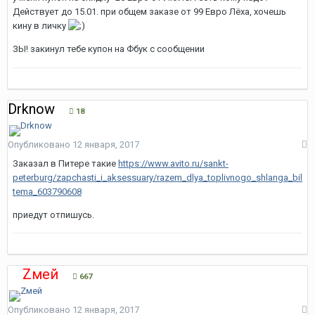
Действует до 15.01. при общем заказе от 99 Евро Лёха, хочешь
кину в личку
ЗЫ! закинул тебе купон на Фбук с сообщении
Drknow
18
Опубликовано
12 января, 2017
Заказал в Питере такие
https://www.avito.ru/sankt-
peterburg/zapchasti_i_aksessuary/razem_dlya_toplivnogo_shlanga_bil
tema_603790608
приедут отпишусь.
Zмей
667
Опубликовано
12 января, 2017