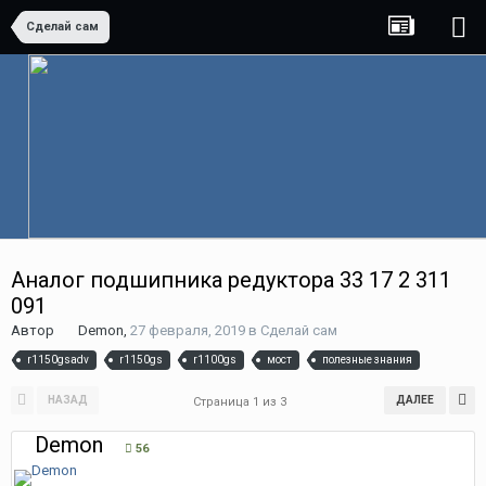
Сделай сам
Аналог подшипника редуктора 33 17 2 311
091
Автор
Demon
,
27 февраля, 2019
в
Сделай сам
r1150gsadv
r1150gs
r1100gs
мост
полезные знания
НАЗАД
ДАЛЕЕ
Страница 1 из 3
Demon
56