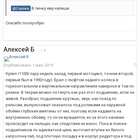
В личку ему напиши.
@Сережа
Спасибо поопробую
Алексей Б
0
Опубликовано
1 мая, 2019
Купил r1100r пару недель назад, первый мотоцикл, точнее второй,
первый был в 1992году). Брал с люфтом заднего колеса в
горизонтальном и вертикальном направлениях наверное в 1см по
резине. В теории можно потянуть как раз этот подшипник, если он
живой. Разобрал, подшипник крутишь, звук, как поезд по
рельсам, выпрессовал оказалось под роликами на наружной
обойме глубокие вмятины от них, поэтому если надавить на
внутреннюю обойму, то он не вращается, из за этого качение
происходит на пальцах, как следствие их износ. Пока в поиске
подшипников по адекватной цене, выточил втулки из белого
капролона па6, под плотную посадку и в корпус редуктора и под