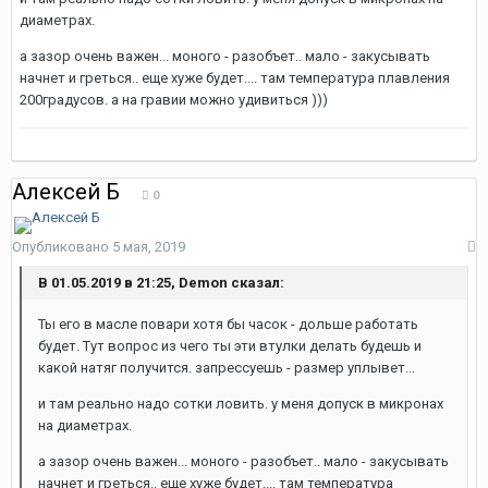
диаметрах.
а зазор очень важен... моного - разобъет.. мало - закусывать
начнет и греться.. еще хуже будет.... там температура плавления
200градусов. а на гравии можно удивиться )))
Алексей Б
0
Опубликовано
5 мая, 2019
В 01.05.2019 в 21:25, Demon сказал:
Ты его в масле повари хотя бы часок - дольше работать
будет. Тут вопрос из чего ты эти втулки делать будешь и
какой натяг получится. запрессуешь - размер уплывет...
и там реально надо сотки ловить. у меня допуск в микронах
на диаметрах.
а зазор очень важен... моного - разобъет.. мало - закусывать
начнет и греться.. еще хуже будет.... там температура