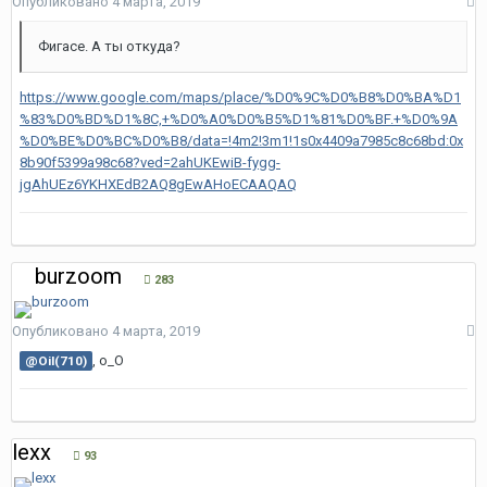
Опубликовано
4 марта, 2019
Фигасе. А ты откуда?
https://www.google.com/maps/place/%D0%9C%D0%B8%D0%BA%D1
%83%D0%BD%D1%8C,+%D0%A0%D0%B5%D1%81%D0%BF.+%D0%9A
%D0%BE%D0%BC%D0%B8/data=!4m2!3m1!1s0x4409a7985c8c68bd:0x
8b90f5399a98c68?ved=2ahUKEwiB-fygg-
jgAhUEz6YKHXEdB2AQ8gEwAHoECAAQAQ
burzoom
283
Опубликовано
4 марта, 2019
, о_О
@Oil(710)
lexx
93