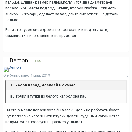
пальцы. Длина - размер пальца,получится два диаметра--в
посадочном месте под подшипник, второй глубже. Если есть
знакомый токарь, сделает за час, дайте ему ответные детали
только.
Если этот узел своевременно проверять и подтягивать,
смазывать, ничего менять не придётся
Demon
56
Опубликовано
1 мая, 2019
10 часов назад, Алексей Б сказал:
выточил втулки из белого капролона па6
Ты его в масле повари хотя бы часок - дольше работать будет.
Тут вопрос из чего ты эти втулки делать будешь и какой натяг
получится. запрессуешь - размер уплывет...
и там реально надо сотки ловить. у меня допуск в микронах на