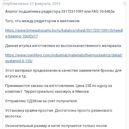
Опубликовано
27 февраля, 2019
Аналог подшипника редуктора 33172311091 или FAG 10-6465a
Того, что между редуктором и маятником.
https://www.bmwautoparts.by/ru/katalog/chast/33172311091/0/needl
e-bearing-10x32x17
Данная втулка изготовлена из высококачественного материала:
https://www.roechling.com/industrial/materials/thermoplastics/detail/
sustamid-6-155/
Этот материал предназначен в качестве заменителя бронзы для
втулок и тд.
Принимаются заказы на изготовление. Цена 25$ по курсу за
комплект. Территориально нахожусь в Минске.
Отправляю СДЭКом за счет получателя.
Установка крайне простая. Достаточно просто резинового
молотка.
Окончательный размер и натяг получается только после