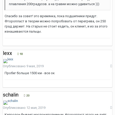
плавления 200градусов. а на гравии можно удивиться )))
Спасибо за совет! это времянка, пока подшипники придут.
Фторопласт в теории можно попробовать от перегрева, он 250
град держит. На старых не стоит ездить, он клинит, и из за этого
изнашиваются пальцы.
lexx
93
Опубликовано
9 мая, 2019
Пробег больше 1500 км - все ок
schalin
20
Опубликовано
12 мая, 2019
Капролон бывает маслонаполненым ,фторопласт этого не даёт.