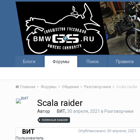
Блоги
Форумы
Поиск
Правила
Главная
Форумы
Общение
Разговорчики
Scala raider
Scala raider
Автор
ВИТ
,
30 апреля, 2021
в
Разговорчики
полезные знания
ВИТ
Опубликовано
30 апреля, 2021
Пользователь