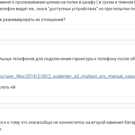
зимнего пролеживания шлема на полке в шкафу ( в сухом и темном
лефон видит ее, она в "доступных устройствах" но при попытке под
ак реанимировать их отношения?
льных телефонов для подключения гарнитуры к телефону после 
tic/user_files/2014/2/30/2_scalarider_q2_multiset_pro_manual_russ
елать ей
ёл к к тому что она вообще не коннектится, на второй заменил бат
о.