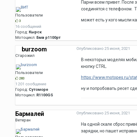
Парни всем привет. После 
соединятся с телефоном. Те
Пользователи
может есть у кого мысли к
3
16 сообщений
Город:
Кырск
Мотоцикл:
Бмв р1100рт
burzoom
Опубликовано
25 июня, 2021
Старожил
В некоторых моделях моби
кнопку CTRL.
Пользователи
https://www.motopes.ru/sta
283
1 201 сообщение
ну и попробовать ресет сд
Город:
Сутоморе
Мотоцикл:
R1100GS
Бармалей
Опубликовано
25 июня, 2021
Ветеран
На одной скале сброс прив
зарядки, но пашет исправн