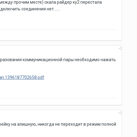
 между прочим месте) скала райдер ку2 перестала
ключить соединения нет.......
образования коммуникационной пары необходимо нажать
ian.1396187702658.pdf
арейку на алишную, никогда не переходит в режим полной