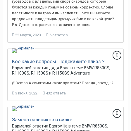
гусеводов с владельцами спорт снарядов которые
бурются за каждый грамм не совсем корректно. Слоны
весят много и на грамм им наплевать. .Что Вы можете
предложить владельцам дремучих бмв и по какой цене?
Р.s. Даже по страничке в вк ничего не понял...
22 марта, 2023
6 ответов
Кое какие вопросы. Подскажите плизз ?
Бармалей ответил дядя Вова в теме
BMW R850GS,
R1100GS, R1150GS и R1150GS Adventure
@Demon А симптомы какие при этом? Погода , звезды?
3 июня, 2022
432 ответа
Замена сальников в вилке
Бармалей ответил Egorov.Ilja в теме
BMW R850GS,