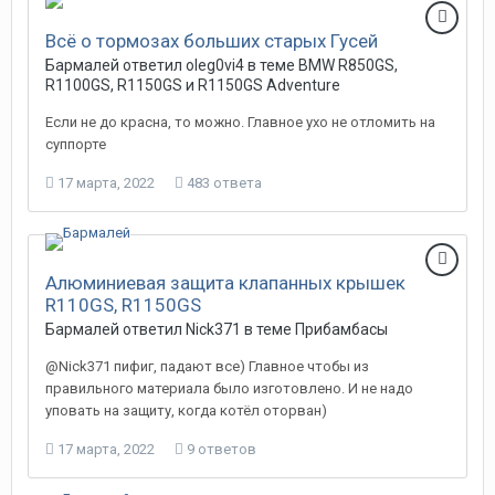
Всё о тормозах больших старых Гусей
Бармалей ответил oleg0vi4 в теме
BMW R850GS,
R1100GS, R1150GS и R1150GS Adventure
Если не до красна, то можно. Главное ухо не отломить на
суппорте
17 марта, 2022
483 ответа
Aлюминиевая защита клапанных крышек
R110GS, R1150GS
Бармалей ответил Nick371 в теме
Прибамбасы
@Nick371 пифиг, падают все) Главное чтобы из
правильного материала было изготовлено. И не надо
уповать на защиту, когда котёл оторван)
17 марта, 2022
9 ответов