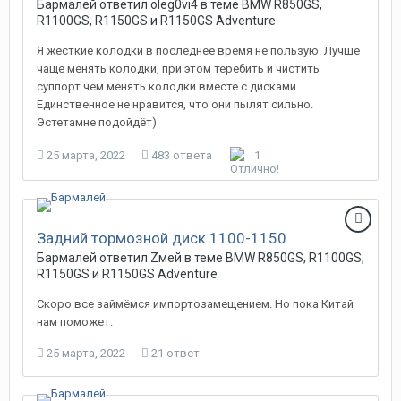
Бармалей ответил oleg0vi4 в теме
BMW R850GS,
R1100GS, R1150GS и R1150GS Adventure
Я жёсткие колодки в последнее время не пользую. Лучше
чаще менять колодки, при этом теребить и чистить
суппорт чем менять колодки вместе с дисками.
Единственное не нравится, что они пылят сильно.
Эстетамне подойдёт)
25 марта, 2022
483 ответа
1
Задний тормозной диск 1100-1150
Бармалей ответил Zмей в теме
BMW R850GS, R1100GS,
R1150GS и R1150GS Adventure
Скоро все займёмся импортозамещением. Но пока Китай
нам поможет.
25 марта, 2022
21 ответ