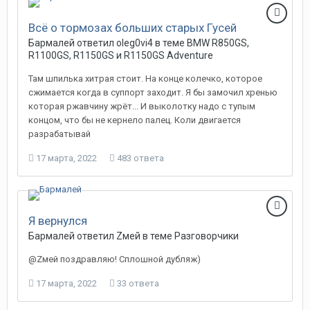
Всё о тормозах больших старых Гусей
Бармалей ответил oleg0vi4 в теме
BMW R850GS,
R1100GS, R1150GS и R1150GS Adventure
Там шпилька хитрая стоит. На конце колечко, которое
сжимается когда в суппорт заходит. Я бы замочил хренью
которая ржавчину жрёт... И выколотку надо с тупым
концом, что бы не кернело палец. Коли двигается
разрабатывай
17 марта, 2022
483 ответа
Я вернулся
Бармалей ответил Zмей в теме
Разговорчики
@Zмей поздравляю! Сплошной дубляж)
17 марта, 2022
33 ответа