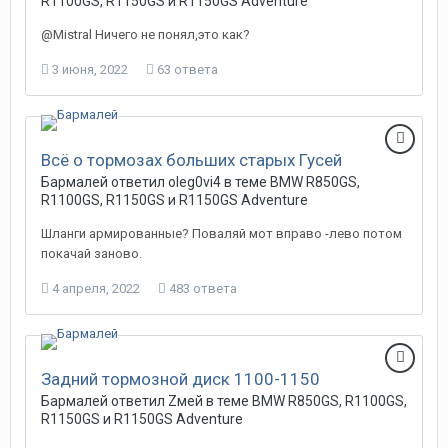
R1100GS, R1150GS и R1150GS Adventure
@Mistral Ничего не понял,это как?
3 июня, 2022
63 ответа
Всё о тормозах больших старых Гусей
Бармалей ответил oleg0vi4 в теме
BMW R850GS,
R1100GS, R1150GS и R1150GS Adventure
Шланги армированные? Поваляй мот вправо -лево потом
покачай заново.
4 апреля, 2022
483 ответа
Задний тормозной диск 1100-1150
Бармалей ответил Zмей в теме
BMW R850GS, R1100GS,
R1150GS и R1150GS Adventure