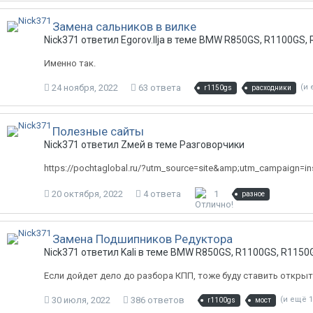
Замена сальников в вилке
Nick371 ответил Egorov.Ilja в теме
BMW R850GS, R1100GS, 
Именно так.
24 ноября, 2022
63 ответа
(и 
r1150gs
расходники
Полезные сайты
Nick371 ответил Zмей в теме
Разговорчики
https://pochtaglobal.ru/?utm_source=site&amp;utm_campaign=
20 октября, 2022
4 ответа
1
разное
Замена Подшипников Редуктора
Nick371 ответил Kali в теме
BMW R850GS, R1100GS, R1150G
Если дойдет дело до разбора КПП, тоже буду ставить открыт
30 июля, 2022
386 ответов
(и ещё 1
r1100gs
мост