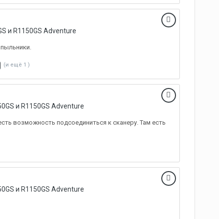
S и R1150GS Adventure
 пыльники.
(и ещё 1 )
0GS и R1150GS Adventure
сть возможность подсоединиться к сканеру. Там есть
0GS и R1150GS Adventure