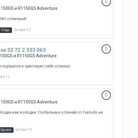
150GS и R1150GS Adventure
олёт отличный!
(и ещё 2 )
1150gs
за 32 72 2 333 063
150GS и R1150GS Adventure
е порвался и чувствует себя отлично
щё 1 )
150GS и R1150GS Adventure
лодки как колодки. Глобальных отличий от Ferrodo не
(и ещё 3 )
50gsadv