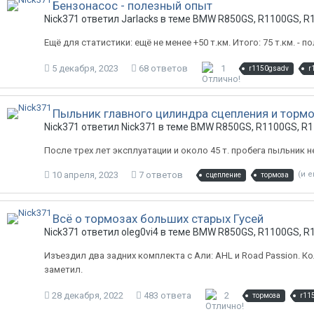
Бензонасос - полезный опыт
Nick371 ответил Jarlacks в теме
BMW R850GS, R1100GS, R1
Ещё для статистики: ещё не менее +50 т.км. Итого: 75 т.км. - п
5 декабря, 2023
68 ответов
1
r1150gsadv
r
Пыльник главного цилиндра сцепления и тормо
Nick371 ответил Nick371 в теме
BMW R850GS, R1100GS, R1
После трех лет эксплуатации и около 45 т. пробега пыльник н
10 апреля, 2023
7 ответов
(и е
сцепление
тормоза
Всё о тормозах больших старых Гусей
Nick371 ответил oleg0vi4 в теме
BMW R850GS, R1100GS, R1
Изъездил два задних комплекта с Али: AHL и Road Passion. Ко
заметил.
28 декабря, 2022
483 ответа
2
тормоза
r11