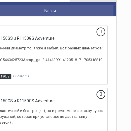
Блоги
150GS и R1150GS Adventure
ренний диаметр то, я уже и забыл. Вот разных диаметров:
0035460625723&amp;_ga=2.41413991.412051817.1705318819
(и ещё 2 )
1150gs
150GS и R1150GS Adventure
ластичный и без трещин), но в ремкомплекте вожу кусок
ружиной, которая при установке не дает шлангу
ется?..