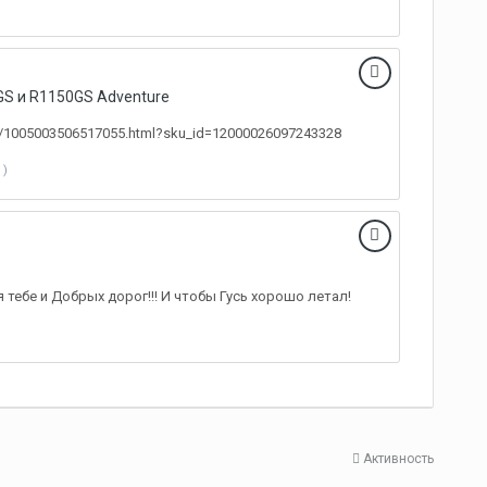
S и R1150GS Adventure
em/1005003506517055.html?sku_id=12000026097243328
 )
 тебе и Добрых дорог!!! И чтобы Гусь хорошо летал!
Активность