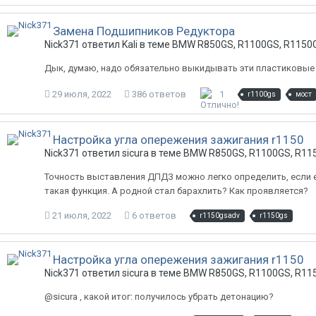
Замена Подшипников Редуктора
Nick371 ответил Kali в теме
BMW R850GS, R1100GS, R1150G
Дык, думаю, надо обязательно выкидывать эти пластиковые
29 июля, 2022
386 ответов
1
r1100gs
мост
Настройка угла опережения зажигания r1150
Nick371 ответил sicura в теме
BMW R850GS, R1100GS, R115
Точность выставления ДПДЗ можно легко определить, если е
такая функция. А родной стал барахлить? Как проявляется?
21 июля, 2022
6 ответов
r1150gsadv
r1150gs
Настройка угла опережения зажигания r1150
Nick371 ответил sicura в теме
BMW R850GS, R1100GS, R115
@sicura , какой итог: получилось убрать детонацию?