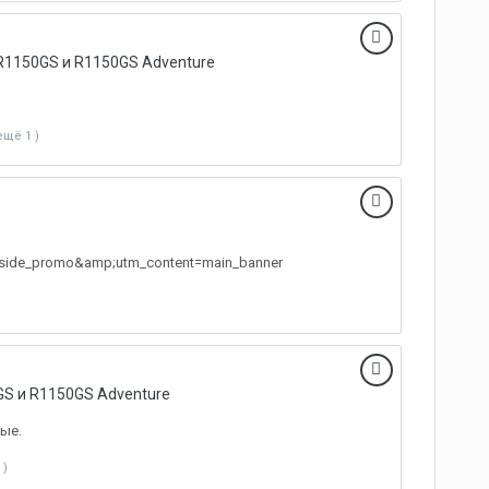
R1150GS и R1150GS Adventure
ещё 1 )
inside_promo&amp;utm_content=main_banner
S и R1150GS Adventure
ые.
 )