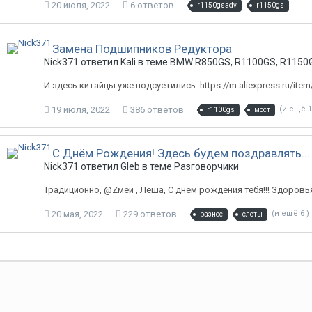
20 июля, 2022
6 ответов
r1150gsadv
r1150gs
Замена Подшипников Редуктора
Nick371 ответил Kali в теме
BMW R850GS, R1100GS, R1150G
И здесь китайцы уже подсуетились: https://m.aliexpress.ru/it
19 июля, 2022
386 ответов
(и ещё 1
r1100gs
мост
C Днём Рождения! Здесь будем поздравлять...
Nick371 ответил Gleb в теме
Разговорчики
Традиционно, @Zмей , Леша, С днем рождения тебя!!! Здоровья
20 мая, 2022
229 ответов
(и ещё 6 )
разное
слеты