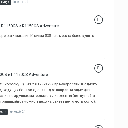
(и ещё 2 )
1150gs
 R1150GS и R1150GS Adventure
ере есть магазин Клемма 505, где можно было купить
0GS и R1150GS Adventure
коробку...;) Нет там никаких премудростей: в одного
 подходящих болтов сделать две направляющие для
я из подручных материалов и изоленты (не шутка): я
гранника(возможно здесь на сайте где-то есть фото).
(и ещё 2 )
50gs