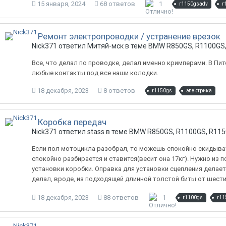
15 января, 2024
68 ответов
1
r1150gsadv
r
Ремонт электропроводки / устранение врезок
Nick371 ответил Митяй-мск в теме
BMW R850GS, R1100GS,
Все, что делал по проводке, делал именно кримперами. В Пит
любые контакты под все наши колодки.
18 декабря, 2023
8 ответов
r1150gs
электрика
Коробка передач
Nick371 ответил stass в теме
BMW R850GS, R1100GS, R115
Если пол мотоцикла разобрал, то можешь спокойно скидывать 
спокойно разбирается и ставится(весит она 17кг). Нужно из
установки коробки. Оправка для установки сцепления делаетс
делал, вроде, из подходящей длинной толстой биты от шести
18 декабря, 2023
88 ответов
1
r1100gs
r11