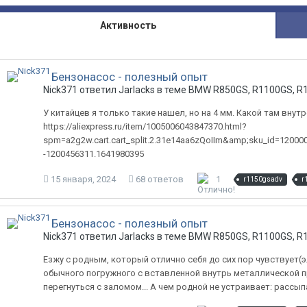
Активность
Бензонасос - полезный опыт
Nick371 ответил Jarlacks в теме
BMW R850GS, R1100GS, R1
У китайцев я только такие нашел, но на 4 мм. Какой там внут
https://aliexpress.ru/item/1005006043847370.html?
spm=a2g2w.cart.cart_split.2.31e14aa6zQoIIm&amp;sku_id=1200
-1200456311.1641980395
15 января, 2024
68 ответов
1
r1150gsadv
r
Бензонасос - полезный опыт
Nick371 ответил Jarlacks в теме
BMW R850GS, R1100GS, R1
Езжу с родным, который отлично себя до сих пор чувствует(э
обычного погружного с вставленной внутрь металлической п
перегнуться с заломом... А чем родной не устраивает: рассыпа