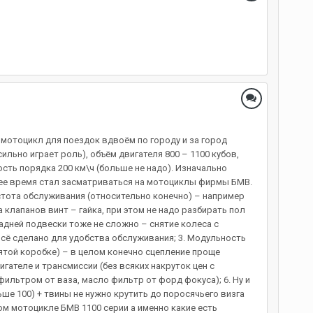
 мотоцикл для поездок вдвоём по городу и за город
ильно играет роль), объём двигателя 800 – 1100 кубов,
сть порядка 200 км\ч (больше не надо). Изначально
нее время стал засматриваться на мотоциклы фирмы БМВ.
ростота обслуживания (относительно конечно) – например
клапанов винт – гайка, при этом не надо разбирать пол
дней подвески тоже не сложно – снятие колеса с
 всё сделано для удобства обслуживания; 3. Модульность
нятой коробке) – в целом конечно сцепление проще
гателе и трансмиссии (без всяких накруток цен с
фильтром от ваза, масло фильтр от форд фокуса); 6. Ну и
е 100) + твины не нужно крутить до поросячьего визга
ом мотоцикле БМВ 1100 серии а именно какие есть