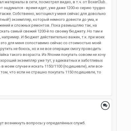
 материалы в сети, посмотрел видео, в т.ч. от BoxerClub.
т задумался - время идет, уже даже 1200-ю серию трудно
 также. Собственно, мотоцикл у меня сейчас для довольно
тный!) экземпляр, который немного довести до ума, и
ложений и сложных ремонтов. Пока размышляю так, на
искать самый свежий 1200-й по своему бюджету. Но там и
, например. И бюджет действительно важен, т.к. при моих
, это для меня сопоставимо сейчас со стоимостью моей
крутить не боюсь, но и не все операции смогу проводить
байка такого возраста. Из Японии покупать совсем не хочу
ь хороший экземпляр уже тут, у адекватных и заботливых
в моем случае и искать 1150/1100 (подешевле), или все-
 том, что если не страшно покупать 1150 подешевле, то
огут возникнуть вопросы у определённых служб.