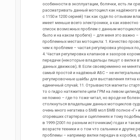
особенности в эксплуатации, болячки, есть ли с
рассматривать данный мотоцикл как надёжного и 
с 1150 и 1200 серией) так как судя по отзывам в
имеет меньше всего электроники, а как известно
список возможных проблем с данным мотоциклом 
было и на каком пробеге) – для меня это важно –
проблемных местах мотоцикла: 1. Качество прово
чем к проблеме – частая регулировка упорных по
4. Частая регулировка клапанов и зазоров коромы
передачи (некоторые владельцы пишут о вилке вт
данных движков); 8. Если своевременно не менят
самый простой и надёжный АБС – не интегральный
регулировочные шайбы для выставления пятна ко
единичный случай; 11. Отрываются магниты старте
то о гидро натяжителе цепи ГРМ на левом цилинд
не помню – где-то тоже читал, но вроде не болез
столкнуться владельцам данных мотоциклов судя 
очень много негатива о БМВ мол БМВ полное «Г» 
сгоревших стартерах и сцеплениях и тому подобны
в 1999 (2001 по разным источникам) годах и такж
возрасте техники и о том что сальники и другие
проблемы – например вилки передач в коробке, оп