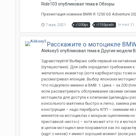
Ride103 опубликовал тема в
Обзоры
Презентация новинки BMW R 1250 GS Adventure 202
7 мая, 2021
(и ещё 2 )
r1200gs
r1150gsadv
Расскажите о мотоцикле BMW
Aleksey5 опубликовал тема в
Другие модели 
Здравствуйте! Выбираю себе первый не китайский
(путешествия). Для себя определил требования к 
желательно инжектор (хотя карбюраторы тоже не 
рассматривал японцев. Выбор японских мотоцикл
Что подкупило именно в БМВ: 1. Цена – за 200 (п
если рассматривать обслуживание своими силами 
мотоцикла для доступа к клапанам (цилиндры ра
консольного маятника быстро и легко, замена рем
конструкции – надо перебрать КПП – снимаем её 
меняется на мотоциклах с мокрым сцеплением но н
приставкой «мото») – хотя может кто-то и мотюль
в целом мотоцикл мне понравился как по характе
(едут с низов) + имеют хороший момент (если ра