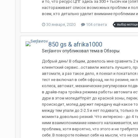
и то, что ресурс ЦПГ здесь за 300 + тысяч км (оп
настораживает список возможных проблем и полом
всем, кто детально уделит внимание проблемам и
30 января, 2020
104 ответа
выбор мотоци
850 gs & afrika1000
Serjlavrov опубликовал тема в
Обзоры
Добрый день! В общем, довелось мне сравнить 2 м
клиентский сервис...оставили желать лучшего, пр
автомате, а раз такое дело, я поехал и покатался
тест не включал в себя офроад, ни по резине, ни
колеса, автомат, механические регулировки подве
в драйв-пара тройка режима работы автомата есть.
дури в этом мопеде!!!прёт до красной зоны, пер
происходит, мопед держит передачу ещё какое то
между тем упали до 2-2.5 и нет подхвата, только 
момента довольно резкий. Что интересно - до 4 ты
ними взаимопонимание немного налаживается, можн
проблема, хотя вероятно, что этого и не требуетс
себе. В повороте поймал себя на мысли, что не со