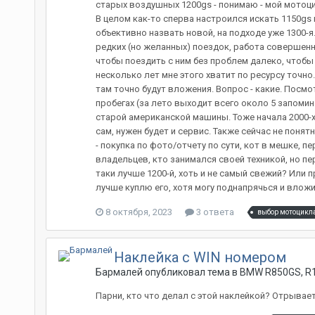
старых воздушных 1200gs - понимаю - мой мотоцикл
В целом как-то сперва настроился искать 1150gs
объективно назвать новой, на подходе уже 1300-я
редких (но желанных) поездок, работа совершенн
чтобы поездить с ним без проблем далеко, чтобы
несколько лет мне этого хватит по ресурсу точно
там точно будут вложения. Вопрос - какие. Посмо
пробегах (за лето выходит всего около 5 запоми
старой американской машины. Тоже начала 2000-х, 
сам, нужен будет и сервис. Также сейчас не понят
- покупка по фото/отчету по сути, кот в мешке, п
владельцев, кто занимался своей техникой, но пе
таки лучше 1200-й, хоть и не самый свежий? Или 
лучше куплю его, хотя могу поднапрячься и вложить
8 октября, 2023
3 ответа
выбор мотоцикл
Наклейка с WIN номером
Бармалей опубликовал тема в
BMW R850GS, R1
Парни, кто что делал с этой наклейкой? Отрывает