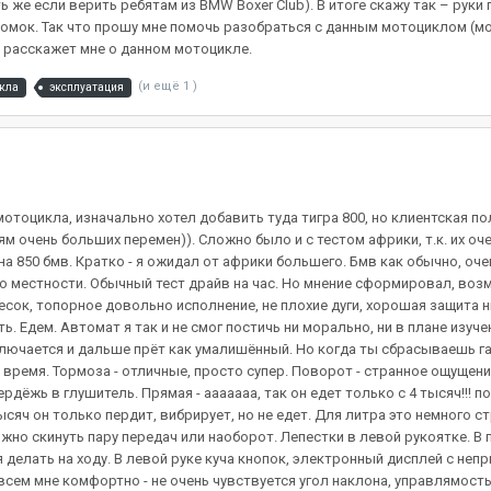
ять же если верить ребятам из BMW Boxer Club). В итоге скажу так – рук
ок. Так что прошу мне помочь разобраться с данным мотоциклом (мож
 расскажет мне о данном мотоцикле.
(и ещё 1 )
кла
эксплуатация
отоцикла, изначально хотел добавить туда тигра 800, но клиентская по
ям очень больших перемен)). Сложно было и с тестом африки, т.к. их оч
 на 850 бмв. Кратко - я ожидал от африки большего. Бмв как обычно, оч
 по местности. Обычный тест драйв на час. Но мнение сформировал, воз
сок, топорное довольно исполнение, не плохие дуги, хорошая защита н
 Едем. Автомат я так и не смог постичь ни морально, ни в плане изучен
еключается и дальше прёт как умалишённый. Но когда ты сбрасываешь 
 время. Тормоза - отличные, просто супер. Поворот - странное ощущен
пердёжь в глушитель. Прямая - ааааааа, так он едет только с 4 тысяч!!! 
сяч он только пердит, вибрирует, но не едет. Для литра это немного ст
о скинуть пару передач или наоборот. Лепестки в левой рукоятке. В п
я делать на ходу. В левой руке куча кнопок, электронный дисплей с неп
всем мне комфортно - не очень чувствуется угол наклона, управлямость ху