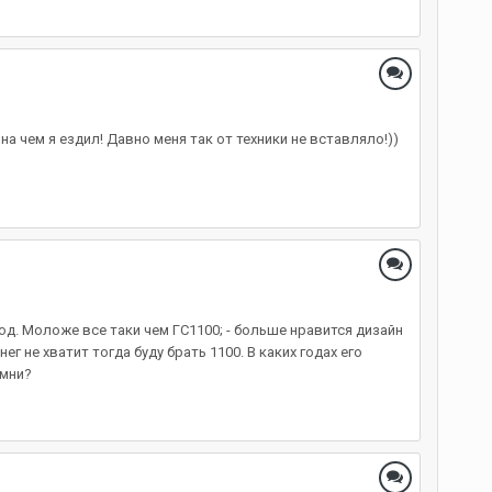
на чем я ездил! Давно меня так от техники не вставляло!))
год. Моложе все таки чем ГС1100; - больше нравится дизайн
 не хватит тогда буду брать 1100. В каких годах его
амни?