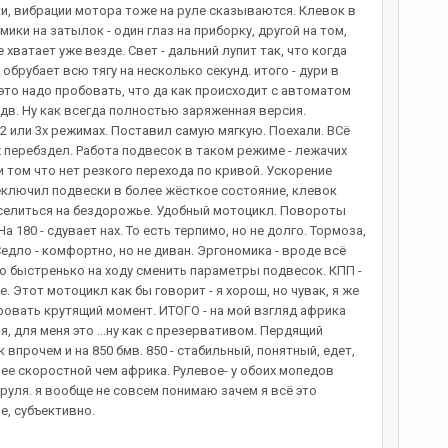
ки, вибрации мотора тоже на руле сказываются. Клевок в
ки на затылок - один глаз на приборку, другой на том,
хватает уже везде. Свет - дальний лупит так, что когда
обрубает всю тягу на несколько секунд. итого - дури в
это надо пробовать, что да как происходит с автоматом
адв. Ну как всегда полностью заряженная версия.
2 или 3х режимах. Поставил самую мягкую. Поехали. ВСё
ж перебздел. Работа подвесок в таком режиме - лежачих
ри том что нет резкого перехода по кривой. Ускорение
реключил подвески в более жёсткое состояние, клевок
овеселиться на бездорожье. Удобный мотоцикл. Повороты
180 - сдувает нах. То есть терпимо, но не долго. Тормоза,
едло - комфортно, но не диван. Эргономика - вроде всё
о быстренько на ходу сменить параметры подвесок. КПП -
. Этот мотоцикл как бы говорит - я хорош, но чувак, я же
ировать крутящий момент. ИТОГО - на мой взгляд африка
, для меня это ...ну как с презервативом. Пердящий
 впрочем и на 850 бмв. 850 - стабильный, понятный, едет,
нее скоростной чем африка. Рулевое- у обоих мопедов
руля. я вообще не совсем понимаю зачем я всё это
е, субъективно.