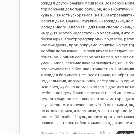
ожидал другой реакции подвески. Возможно мопед 
торможении довольно большой, но не критичный. Н
куда мы вместе ускоряемся...на 160 ветрозащита е
моргал днём, машины пугались - неожиданно, но по
мопеде много. Автомат... для меня спорно очень
на грунте. Мотор недостаточно эластичен, и что 
бескамерка, электрорегулировки подвесок, регул
как ожидаешь, прогнозируемо, понятно, но тут то
вообще не замечаешь, в руки ничего не отдает. Ус
понятное. Поймал себя пару раз на том, что газ
уменьшился, лежачие начали ощущаться, но не бол
прописываются с бмвшной точностью. Эргономика и 
я ожидал большего. Нет, всё отлично, но обратна
под пальцами, но куча кнопок, слёту сложно сор
всю поездку было норм, но потом я дооолго не мог
не большой гусь. Трэкшз протестить забыл...к со
немного сыровата в плане настроек мотора, дикая
глушитель - это конечно просчёт. В остальном, на
но не как африка, и возможно, что это хорошо..М
после 100 тяжёлый руль, после старого гуся ман
написал, пытаюсь собрать мысли в одно целое и вд
3 июля, 2019
3 ответа
3
выбор мо