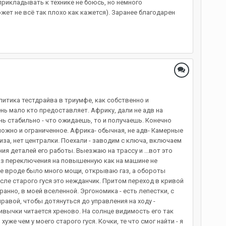
и прикладывать к технике не боюсь, но немного
ет не всё так плохо как кажется). Заранее благодарен
литика тестдрайва в триумфе, как собственно и
ень мало кто предоставляет. Африку, дали не адв на
ень стабильно - что ожидаешь, то и получаешь. Конечно
можно и ограниченное. Африка- обычная, не адв- Камерные
иза, нет централки. Поехали - заводим с ключа, включаем
ия деталей его работы. Выезжаю на трассу и ...вот это
газ переключения на повышенную как на машине не
ие вроде было много мощи, открываю газ, а обороты
после старого гуся это нежданчик. Притом переход в кривой
ранно, в моей вселенной. Эргономика - есть лепестки, с
равой, чтобы дотянуться до управления на ходу -
ривычки читается хреново. На солнце видимость его так
же чем у моего старого гуся. Кочки, те что смог найти - я