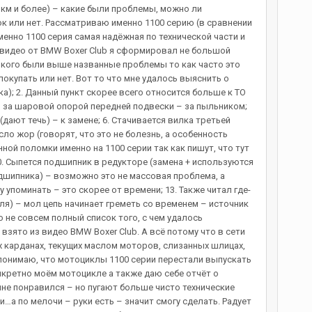
 км и более) – какие были проблемы, можно ли
к или нет. Рассматриваю именно 1100 серию (в сравнении
менно 1100 серия самая надёжная по технической части и
о видео от BMW Boxer Club я сформировал не большой
кого были выше названные проблемы то как часто это
покупать или нет. Вот то что мне удалось выяснить о
); 2. Данный пункт скорее всего относится больше к ТО
ь за шаровой опорой передней подвески – за пыльником;
дают течь) – к замене; 6. Стачивается вилка третьей
о жор (говорят, что это не болезнь, а особенность
ой поломки именно на 1100 серии так как пишут, что тут
0. Сыпется подшипник в редукторе (замена + используются
дшипника) – возможно это не массовая проблема, а
упоминать – это скорее от времени; 13. Также читал где-
ля) – мол цепь начинает греметь со временем – источник
 не совсем полный список того, с чем удалось
ято из видео BMW Boxer Club. А всё потому что в сети
х карданах, текущих маслом моторов, слизанных шлицах,
, понимаю, что мотоциклы 1100 серии перестали выпускать
онкретно моём мотоцикле а также даю себе отчёт о
мне понравился – но пугают больше чисто технические
…а по мелочи – руки есть – значит смогу сделать. Радует