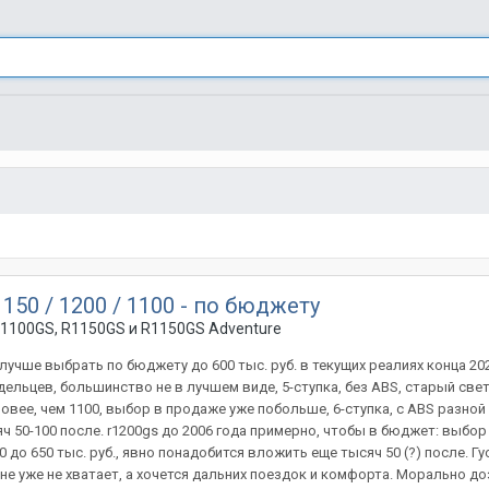
150 / 1200 / 1100 - по бюджету
1100GS, R1150GS и R1150GS Adventure
лучше выбрать по бюджету до 600 тыс. руб. в текущих реалиях конца 202
ельцев, большинство не в лучшем виде, 5-ступка, без ABS, старый свет,
оновее, чем 1100, выбор в продаже уже побольше, 6-ступка, c ABS разно
яч 50-100 после. r1200gs до 2006 года примерно, чтобы в бюджет: выбо
50 до 650 тыс. руб., явно понадобится вложить еще тысяч 50 (?) после. 
мне уже не хватает, а хочется дальних поездок и комфорта. Морально до