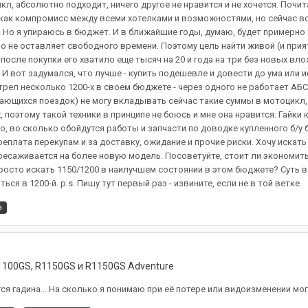
, абсолютно подходит, ничего другое не нравится и не хочется. Почитал
 как компромисс между всеми хотелками и возможностями, но сейчас во
. Но я упираюсь в бюджет. И в ближайшие годы, думаю, будет примерно
о не оставляет свободного времени. Поэтому цель найти живой (и прия
 после покупки его хватило еще тысяч на 20 и года на три без новых в
. И вот задумался, что лучше - купить подешевле и довести до ума или 
трел несколько 1200-х в своем бюджете - через одного не работает АБС
нающихся поездок) не могу вкладывать сейчас такие суммы в мотоцикл
поэтому такой техники в принципе не боюсь и мне она нравится. Гайки 
но, во сколько обойдутся работы и запчасти по доводке купленного б/у 
ереплата перекупам и за доставку, ожидание и прочие риски. Хочу искат
ресаживается на более новую модель. Посоветуйте, стоит ли экономить 
просто искать 1150/1200 в наилучшем состоянии в этом бюджете? Суть в
ся в 1200-й. p.s. Пишу тут первый раз - извините, если не в той ветке.
а
100GS, R1150GS и R1150GS Adventure
ся гадина... На сколько я понимаю при её потере или видоизменении м