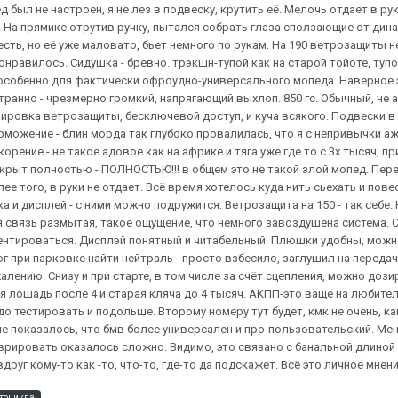
был не настроен, я не лез в подвеску, крутить её. Мелочь отдает в ру
а прямике отрутив ручку, пытался собрать глаза сползающие от динами
сть, но её уже маловато, бьет немного по рукам. На 190 ветрозащиты не 
нравилось. Сидушка - бревно. трэкшн-тупой как на старой тойоте, тупо 
, особенно для фактически офроудно-универсального мопеда. Наверное 
странно - чрезмерно громкий, напрягающий выхлоп. 850 гс. Обычный, не 
ировка ветрозащиты, бесключевой доступ, и куча всякого. Подвески в 
рможение - блин морда так глубоко провалилась, что я с непривычки а
корение - не такое адовое как на африке и тяга уже где то с 3х тысяч, п
 открыт полностью - ПОЛНОСТЬЮ!!! в общем это не такой злой мопед. Пе
ее того, в руки не отдает. Всё время хотелось куда нить сьехать и п
дисплей - с ними можно подружится. Ветрозащита на 150 - так себе. На 
я связь размытая, такое ощущение, что немного завоздушена система. С
иентироваться. Дисплэй понятный и читабельный. Плюшки удобны, можн
 при парковке найти нейтраль - просто взбесило, заглушил на передаче
жалению. Снизу и при старте, в том числе за счёт сцепления, можно доз
 лошадь после 4 и старая кляча до 4 тысяч. АКПП-это ваще на любителя
до тестировать и подольше. Второму номеру тут будет, кмк не очень, как
не показалось, что бмв более универсален и про-пользовательский. Ме
еврировать оказалось сложно. Видимо, это связано с банальной длиной 
руг кому-то как -то, что-то, где-то да подскажет. Всё это личное мнени
тоцикла