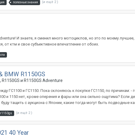
(и ещё 2 )
ция
полезные знания
venture! И знаете, я сменил много мотоциклов, но это по моему лучшее, 
я, от ктм и свое субъективное впечатление от обоих.
кла
 & BMW R1150GS
 R1150GS и R1150GS Adventure
жду ГС1100 и ГС1150. Пока склоняюсь к покупке ГС1150, по причинам: - 
 и 1150 нет, кроме оперения и фары или она сильно ощутима? Если денег
о буду тащить с аукциона с Японии, какие тогда могут быть подводные к
(и ещё 2 )
r1150gs
21 40 Year