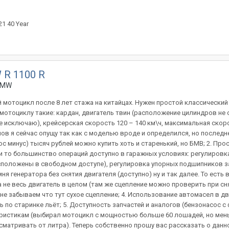
1 40 Year
 R 1100 R
BMW
 мотоцикл после 8 лет стажа на китайцах. Нужен простой классический
мотоциклу такие: кардан, двигатель твин (расположение цилиндров не с
исключаю), крейсерская скорость 120 – 140 км\ч, максимальная скоро
ов я сейчас опущу так как с моделью вроде и определился, но послед
люс минус) тысяч рублей можно купить хоть и старенький, но БМВ; 2. П
то большинство операций доступно в гаражных условиях: регулировка 
сположены в свободном доступе), регулировка упорных подшипников за
ня генератора без снятия двигателя (доступно) ну и так далее. То есть
а не весь двигатель в целом (там же сцепление можно проверить при с
е забываем что тут сухое сцепление; 4. Использование автомасел в дви
 по старинке льёт; 5. Доступность запчастей и аналогов (бензонасос с 
ристикам (выбирал мотоцикл с мощностью больше 60 лошадей, но меньш
ссматривать от литра). Теперь собственно прошу вас рассказать о данн