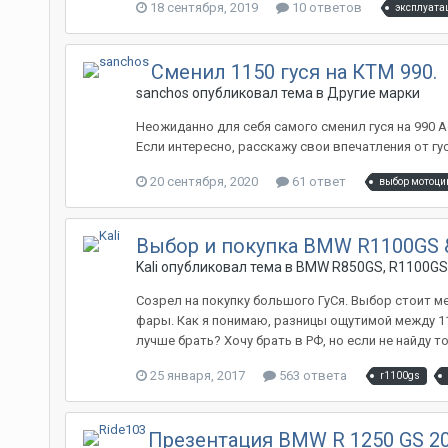
18 сентября, 2019
10 ответов
эксплуата
Сменил 1150 гуся на КТМ 990.
sanchos опубликовал тема в
Другие марки
Неожиданно для себя самого сменил гуся на 990 Ad
Если интересно, расскажу свои впечатления от гус
20 сентября, 2020
61 ответ
выбор мотоци
Выбор и покупка BMW R1100GS
Kali опубликовал тема в
BMW R850GS, R1100GS,
Созрел на покупку большого ГуСя. Выбор стоит ме
фары. Как я понимаю, разницы ощутимой между 1100
лучше брать? Хочу брать в РФ, но если не найду т
25 января, 2017
563 ответа
r1100gs
Презентация BMW R 1250 GS 20