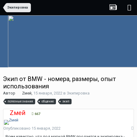
Экипировка
Экип от BMW - номера, размеры, опыт
использования
Автор
Zмей
,
15 января, 2022
в
Экипировка
полезные знания
общение
экип
Zмей
667
Опубликовано
15 января, 2022
Всем известно, что под маркой BMW продается и экипировка -