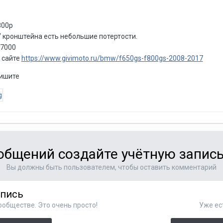
800р
У кронштейна есть небольшие потертости.
 7000
а сайте
https://www.givimoto.ru/bmw/f650gs-f800gs-2008-2017
пишите
общений создайте учётную запись
Вы должны быть пользователем, чтобы оставить комментарий
апись
ообществе. Это очень просто!
Уже ес