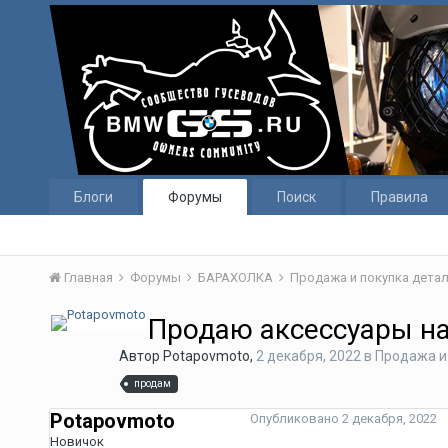
Блоги
Форумы
Поиск
Правила
Главная
Форумы
БАРАХОЛКА
Продажа и покупка детал
Продаю аксессуары н
Автор
Potapovmoto
,
2 декабря, 2022
в
Продажа и 
продам
Potapovmoto
Опубликовано
2 декабря, 2022
Новичок