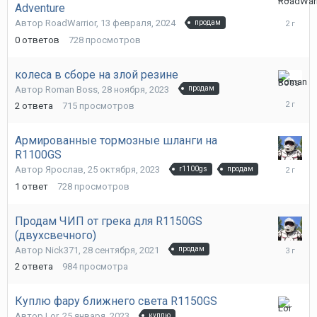
Adventure
13
февраля
Автор
RoadWarrior
,
13 февраля, 2024
продам
2024
0
ответов
728
просмотров
колеса в сборе на злой резине
1
Автор
Roman Boss
,
28 ноября, 2023
продам
декабря,
2
ответа
715
просмотров
2023
Армированные тормозные шланги на
R1100GS
25
Автор
Ярослав
,
25 октября, 2023
r1100gs
продам
октября,
1
ответ
728
просмотров
2023
Продам ЧИП от грека для R1150GS
(двухсвечного)
18
Автор
Nick371
,
28 сентября, 2021
продам
июня,
2
ответа
984
просмотра
2023
Куплю фару ближнего света R1150GS
12
Автор
Lor
,
25 января, 2023
куплю