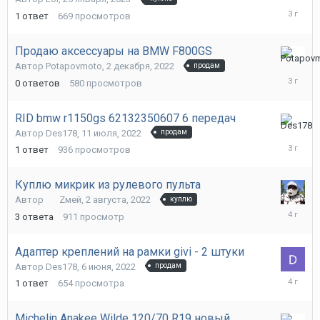
февраля
1
ответ
669
просмотров
2023
Продаю аксессуары на BMW F800GS
2
Автор
Potapovmoto
,
2 декабря, 2022
продам
декабря,
0
ответов
580
просмотров
2022
RID bmw r1150gs 62132350607 6 передач
24
Автор
Des178
,
11 июля, 2022
продам
августа,
1
ответ
936
просмотров
2022
Куплю микрик из рулевого пульта
Автор
Zмей
,
2 августа, 2022
куплю
4
3
ответа
911
просмотр
августа,
2022
Адаптер креплений на рамки givi - 2 штуки
Автор
Des178
,
6 июня, 2022
продам
11
1
ответ
654
просмотра
июля,
2022
Michelin Anakee Wilde 120/70 R19 новый