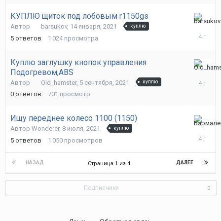
КУПЛЮ щиток под лобовым r1150gs
26
Автор
barsukov
,
14 января, 2021
куплю
сентября
5
ответов
1 024
просмотра
2021
Куплю заглушку кнопок управления
Подогревом,ABS
5
сентября
Автор
Old_hamster
,
5 сентября, 2021
куплю
2021
0
ответов
701
просмотр
Ищу переднее колесо 1100 (1150)
24
Автор
Wonderer
,
8 июля, 2021
куплю
августа,
5
ответов
1 050
просмотров
2021
НАЗАД
ДАЛЕЕ
Страница 1 из 4
Подписчики
0