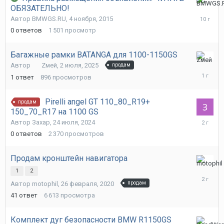
ОБЯЗАТЕЛЬНО!
4
ноября,
Автор
BMWGS.RU
,
4 ноября, 2015
2015
0
ответов
1 501
просмотр
Багажные рамки BATANGA для 1100-1150GS
3
Автор
Zмей
,
2 июля, 2025
продам
июля,
1
ответ
896
просмотров
2025
Pirelli angel GT 110_80_R19+
продам
150_70_R17 на 1100 GS
24
Автор
Захар
,
24 июля, 2024
июля,
0
ответов
2 370
просмотров
2024
Продам кронштейн навигатора
28
1
2
февраля
Автор
motophil
,
26 февраля, 2020
продам
2024
41
ответ
6 613
просмотра
Комплект дуг безопасности BMW R1150GS