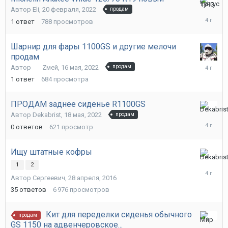
2
Автор
Eli
,
20 февраля, 2022
продам
июня,
1
ответ
788
просмотров
2022
Шарнир для фары 1100GS и другие мелочи
продам
1
Автор
Zмей
,
16 мая, 2022
продам
июня,
1
ответ
684
просмотра
2022
ПРОДАМ заднее сиденье R1100GS
18
Автор
Dekabrist
,
18 мая, 2022
продам
мая,
0
ответов
621
просмотр
2022
Ищу штатные кофры
18
1
2
мая,
Автор
Сергеевич
,
28 апреля, 2016
2022
35
ответов
6 976
просмотров
Кит для переделки сиденья обычного
продам
GS 1150 на адвенчеровское...
29