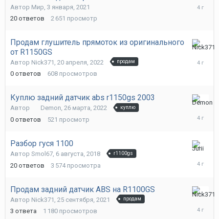
апреля,
Автор
Мир
,
3 января, 2021
2022
20
ответов
2 651
просмотр
Продам глушитель прямоток из оригинального
от R1150GS
20
апреля,
Автор
Nick371
,
20 апреля, 2022
продам
2022
0
ответов
608
просмотров
Куплю задний датчик abs r1150gs 2003
26
Автор
Demon
,
26 марта, 2022
куплю
марта,
0
ответов
521
просмотр
2022
Разбор гуся 1100
4
Автор
Smol67
,
6 августа, 2018
r1100gs
марта,
20
ответов
3 574
просмотра
2022
Продам задний датчик ABS на R1100GS
30
Автор
Nick371
,
25 сентября, 2021
продам
сентября
3
ответа
1 180
просмотров
2021