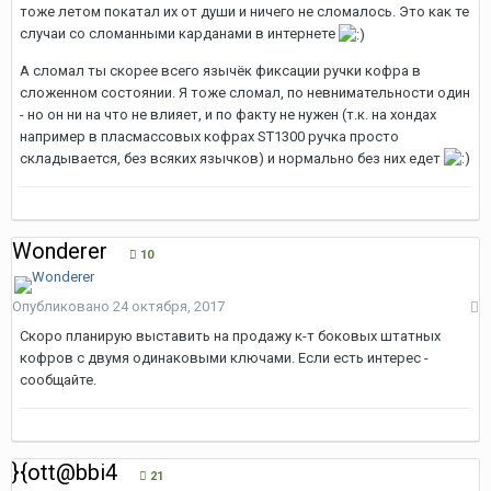
тоже летом покатал их от души и ничего не сломалось. Это как те
случаи со сломанными карданами в интернете
А сломал ты скорее всего язычёк фиксации ручки кофра в
сложенном состоянии. Я тоже сломал, по невнимательности один
- но он ни на что не влияет, и по факту не нужен (т.к. на хондах
например в пласмассовых кофрах ST1300 ручка просто
складывается, без всяких язычков) и нормально без них едет
Wonderer
10
Опубликовано
24 октября, 2017
Скоро планирую выставить на продажу к-т боковых штатных
кофров с двумя одинаковыми ключами. Если есть интерес -
сообщайте.
}{ott@bbi4
21