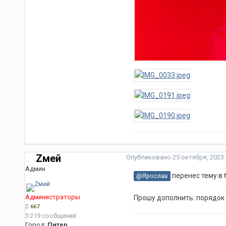
Zмей
Опубликовано
25 октября, 2023
Админ
перенес тему в
@Ярослав
Администраторы
Прошу дополнить: порядок 
667
3 219 сообщений
Город:
Питер