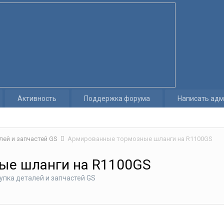
Активность
Поддержка форума
Написать адм
лей и запчастей GS
Армированные тормозные шланги на R1100GS
ые шланги на R1100GS
упка деталей и запчастей GS