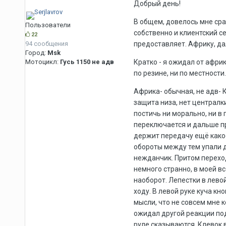
Добрый день!
В общем, довелось мне сра
Пользователи
собственно и клиентский се
22
94 сообщения
предоставляет. Африку, дал
Город:
Msk
Мотоцикл:
Гусь 1150 не адв
Кратко - я ожидал от африк
по резине, ни по местност
Африка- обычная, не адв- 
защита низа, нет централки
постичь ни морально, ни в 
переключается и дальше п
держит передачу ещё какое
обороты между тем упали до 
нежданчик. Притом переход 
немного странно, в моей в
наоборот. Лепестки в левой
ходу. В левой руке куча кн
мысли, что не совсем мне к
ожидал другой реакции под
руле сказываются. Клевок 