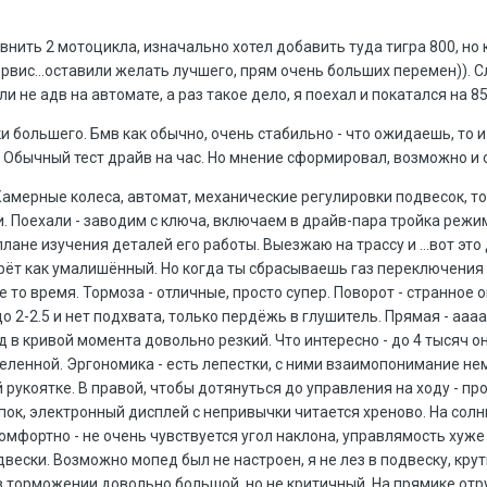
внить 2 мотоцикла, изначально хотел добавить туда тигра 800, но 
рвис...оставили желать лучшего, прям очень больших перемен)). Сл
и не адв на автомате, а раз такое дело, я поехал и покатался на 85
и большего. Бмв как обычно, очень стабильно - что ожидаешь, то и
и. Обычный тест драйв на час. Но мнение сформировал, возможно и
Камерные колеса, автомат, механические регулировки подвесок, т
. Поехали - заводим с ключа, включаем в драйв-пара тройка режим
плане изучения деталей его работы. Выезжаю на трассу и ...вот это 
рёт как умалишённый. Но когда ты сбрасываешь газ переключения
 то время. Тормоза - отличные, просто супер. Поворот - странное
2-2.5 и нет подхвата, только пердёжь в глушитель. Прямая - аааааа
в кривой момента довольно резкий. Что интересно - до 4 тысяч он 
селенной. Эргономика - есть лепестки, с ними взаимопонимание н
 рукоятке. В правой, чтобы дотянуться до управления на ходу - про
опок, электронный дисплей с непривычки читается хреново. На сол
омфортно - не очень чувствуется угол наклона, управлямость хуже че
вески. Возможно мопед был не настроен, я не лез в подвеску, крут
в торможении довольно большой, но не критичный. На прямике отр