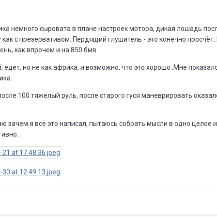
ика немного сыровата в плане настроек мотора, дикая лошадь после
ну как с презервативом. Пердящий глушитель - это конечно просчёт
ень, как впрочем и на 850 бмв.
, едет, но не как африка, и возможно, что это хорошо..Мне показа
ика.
после 100 тяжёлый руль, после старого гуся маневрировать оказал
 зачем я всё это написал, пытаюсь собрать мысли в одно целое и вд
тивно.