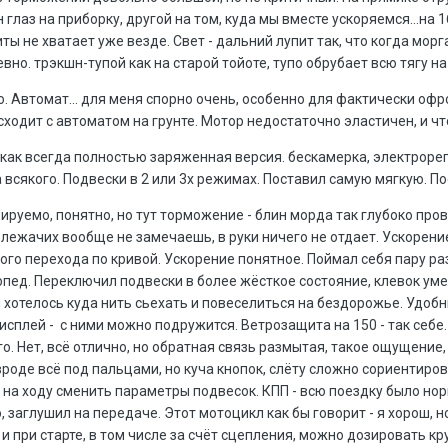
 глаз на приборку, другой на том, куда мы вместе ускоряемся...на 
ты не хватает уже везде. Свет - дальний лупит так, что когда мор
вно. трэкшн-тупой как на старой тойоте, тупо обрубает всю тягу на
го. Автомат... для меня спорно очень, особенно для фактически о
исходит с автоматом на грунте. Мотор недостаточно эластичен, и ч
Ну как всегда полностью заряженная версия. бескамерка, электрор
 всякого. Подвески в 2 или 3х режимах. Поставил самую мягкую. По
ируемо, понятно, но тут торможение - блин морда так глубоко пров
лежачих вообще не замечаешь, в руки ничего не отдает. Ускорение -
кого перехода по кривой. Ускорение понятное. Поймал себя пару ра
опед. Переключил подвески в более жёсткое состояние, клевок уме
мя хотелось куда нить сьехать и повеселиться на бездорожье. Уд
сплей - с ними можно подружится. Ветрозащита на 150 - так себе. Н
о. Нет, всё отлично, но обратная связь размытая, такое ощущение,
 вроде всё под пальцами, но куча кнопок, слёту сложно сориентир
на ходу сменить параметры подвесок. КПП - всю поездку было норм
, заглушил на передаче. Этот мотоцикл как бы говорит - я хорош, н
 и при старте, в том числе за счёт сцепления, можно дозировать к