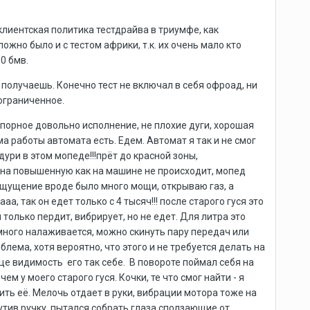
клиентская политика тестдрайва в триумфе, как
ожно было и с тестом африки, т.к. их очень мало кто
0 бмв.
 получаешь. Конечно тест не включал в себя офроад, ни
 ограниченное.
опорное довольно исполнение, не плохие дуги, хорошая
а работы автомата есть. Едем. Автомат я так и не смог
дури в этом мопеде!!!прёт до красной зоны,
 на повышенную как на машине не происходит, мопед
 ощущение вроде было много мощи, открываю газ, а
а, так он едет только с 4 тысяч!!! после старого гуся это
только пердит, вибрирует, но не едет. Для литра это
емного налаживается, можно скинуть пару передач или
блема, хотя вероятно, что этого и не требуется делать на
нце видимость его так себе. В повороте поймал себя на
м у моего старого гуся. Кочки, те что смог найти - я
ить её. Мелочь отдает в руки, вибрации мотора тоже на
утив ручку, пытался собрать глаза сползающие от