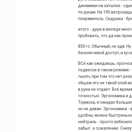
динамики на затылок - один
по рукам. На 190 ветрозащи
понравилось. Сидушка - бре
итого - дури в мопеде мно
пробовать, что да как про
850 гс. Обычный, не адв. 
бесключевой доступ, и куча
ВСё как ожидаешь, прогноз
подвесок в таком режиме - 
тысяч, при том что нет рез
общем это не такой злой м
в руки не отдает. Всё вре
точностью. Эргономика и ди
Тормоза, я ожидал большег
но не диван. Эргономика -
удобны, можно быстренько 
нейтраль - просто взбесило
забыл...к сожалению. Снизу