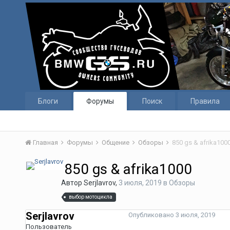
Блоги
Форумы
Поиск
Правила
Главная
Форумы
Общение
Обзоры
850 gs & afrika100
850 gs & afrika1000
Автор
Serjlavrov
,
3 июля, 2019
в
Обзоры
выбор мотоцикла
Serjlavrov
Опубликовано
3 июля, 2019
Пользователь