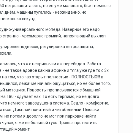
160 ветрозащита есть, но её уже маловато, бьет немного
гал днём, машины пугались - неожиданно, но
 несколько секунд.
фроудно-универсального мопеда. Наверное это надо
то странно - чрезмерно громкий, напрягающий выхлоп.
егулировки подвесок, регулировка ветрозащиты,
ехали.
алилась, что я с непривычки аж перебздел. Работа
 не такое адовое как на африке и тяга уже где то с 3х
з на том, что газ открыт полностью - ПОЛНОСТЬЮ!!! в
ньшился, лежачие начали ощущаться, но не более того,
обный мотоцикл. Повороты прописываются с бмвшной
а 180 - сдувает нах. То есть терпимо, но не долго.
 что немного завоздушена система. Седло - комфортно,
оваться. Дисплэй понятный и читабельный. Плюшки
, но потом я дооолго не мог при парковке найти
о чувак, я же не большой гусь. Трэкшз протестить
рутящий момент.