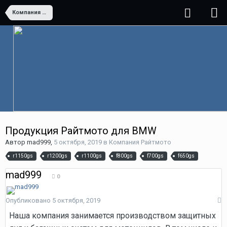
Компания Райтмото
Продукция Райтмото для BMW
Автор
mad999
,
5 октября, 2019
в
Компания Райтмото
r1150gs
r1200gs
r1100gs
f800gs
f700gs
f650gs
mad999
0
Опубликовано
5 октября, 2019
Наша компания занимается производством защитных