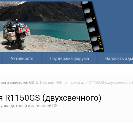
Активность
Поддержка форума
Написать адм
лей и запчастей GS
Продам ЧИП от грека для R1150GS (двухсвечного)
я R1150GS (двухсвечного)
упка деталей и запчастей GS
1