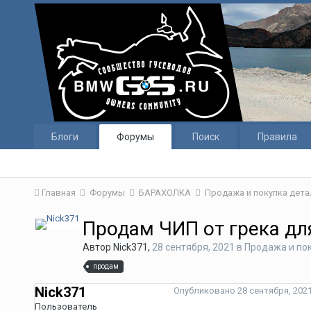
Блоги
Форумы
Поиск
Правила
Главная
Форумы
БАРАХОЛКА
Продажа и покупка дета
Продам ЧИП от грека дл
Автор
Nick371
,
28 сентября, 2021
в
Продажа и пок
продам
Nick371
Опубликовано
28 сентября, 202
Пользователь