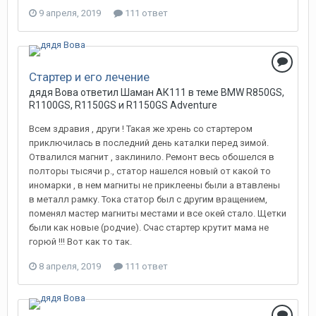
9 апреля, 2019
111 ответ
Стартер и его лечение
дядя Вова ответил Шаман АК111 в теме
BMW R850GS,
R1100GS, R1150GS и R1150GS Adventure
Всем здравия , други ! Такая же хрень со стартером
приключилась в последний день каталки перед зимой.
Отвалился магнит , заклинило. Ремонт весь обошелся в
полторы тысячи р., статор нашелся новый от какой то
иномарки , в нем магниты не приклеены были а втавлены
в металл рамку. Тока статор был с другим вращением,
поменял мастер магниты местами и все окей стало. Щетки
были как новые (родчие). Счас стартер крутит мама не
горюй !!! Вот как то так.
8 апреля, 2019
111 ответ