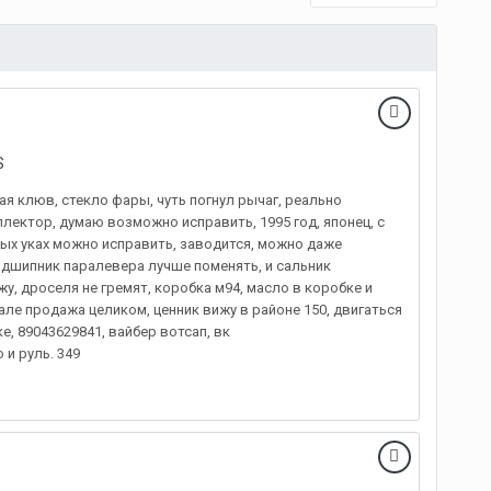
S
ая клюв, стекло фары, чуть погнул рычаг, реально
лектор, думаю возможно исправить, 1995 год, японец, с
мых уках можно исправить, заводится, можно даже
 подшипник паралевера лучше поменять, и сальник
жу, дроселя не гремят, коробка м94, масло в коробке и
але продажа целиком, ценник вижу в районе 150, двигаться
е, 89043629841, вайбер вотсап, вк
 и руль. 349