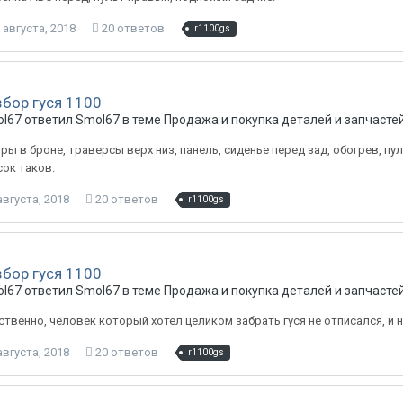
 августа, 2018
20 ответов
r1100gs
збор гуся 1100
l67 ответил Smol67 в теме
Продажа и покупка деталей и запчасте
ры в броне, траверсы верх низ, панель, сиденье перед зад, обогрев, пу
сок таков.
августа, 2018
20 ответов
r1100gs
збор гуся 1100
l67 ответил Smol67 в теме
Продажа и покупка деталей и запчасте
ственно, человек который хотел целиком забрать гуся не отписался, и 
августа, 2018
20 ответов
r1100gs