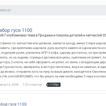
 SMOL67
збор гуся 1100
l67 опубликовал тема в
Продажа и покупка деталей и запчастей G
ственно по запчастям или целиком, заехал в шкоду, минус 2 пера шаров
равить, где крепление шаровой, руль выгнути замяло в одном месте кол
, подогрев ручек, усилитель КПП 3 кофа, одному досталось, но при пря
ехать, но на заднем, ступица и датчики все целы, сцепление не гремит,
уктора, 2 ключа, на себя оформить не успел, но связь с владельцем дер
укторе мотюль, минералка, в моторе синтетика, жора не замечал, в иде
гда можно, отправлю хоть на луну за ваши деньги, находится в Смоленск
s://vk.com/id349126835, что бы уехать на нём необходимы 2 пера и колесо
августа, 2018
20 ответов
r1100gs
збор гуся 1100