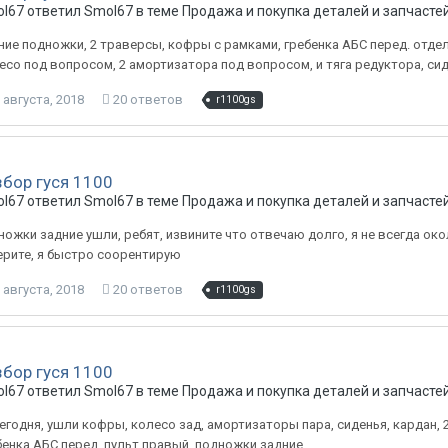
l67 ответил Smol67 в теме
Продажа и покупка деталей и запчасте
ние подножки, 2 траверсы, кофры с рамками, гребенка АБС перед. отдел
есо под вопросом, 2 амортизатора под вопросом, и тяга редуктора, сиде
 августа, 2018
20 ответов
r1100gs
збор гуся 1100
l67 ответил Smol67 в теме
Продажа и покупка деталей и запчасте
ножки задние ушли, ребят, извините что отвечаю долго, я не всегда око
ерите, я быстро соорентирую
 августа, 2018
20 ответов
r1100gs
збор гуся 1100
l67 ответил Smol67 в теме
Продажа и покупка деталей и запчасте
сегодня, ушли кофры, колесо зад, амортизаторы пара, сиденья, кардан, 
бенка АБС перед, пульт правый, подножки задние.