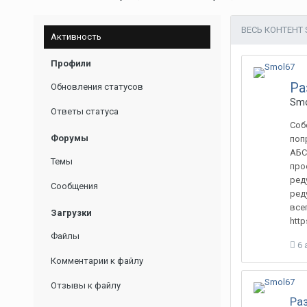
ВЕСЬ КОНТЕНТ
Активность
Профили
Ра
Обновления статусов
Smo
Ответы статуса
Соб
Форумы
поп
АБС
Темы
про
ред
Сообщения
ред
все
Загрузки
http
Файлы
6 
Комментарии к файлу
Отзывы к файлу
Ра