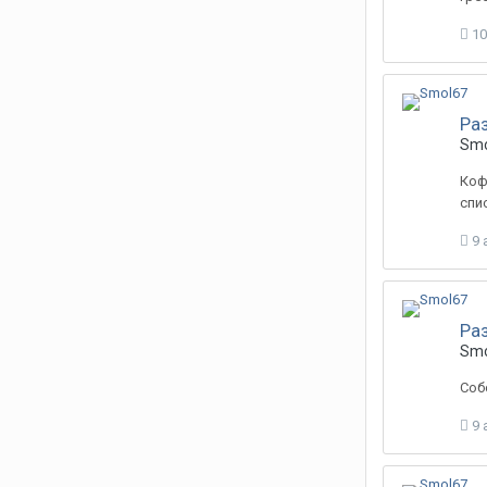
10
Ра
Smo
Коф
спи
9 
Ра
Smo
Соб
9 