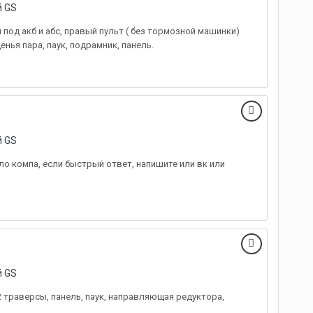
й GS
 под акб и абс, правый пульт ( без тормозной машинки)
нья пара, паук, подрамник, панель.
й GS
ло компа, если быстрый ответ, напишите или вк или
й GS
2 траверсы, панель, паук, направляющая редуктора,