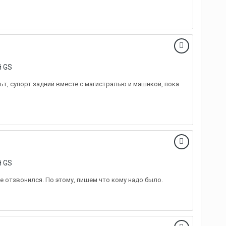
й GS
льт, супорт задний вместе с магистралью и машнкой, пока
й GS
не отзвонился. По этому, пишем что кому надо было.