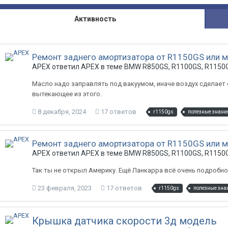
Активность
Ремонт заднего амортизатора от R1150GS или м
APEX ответил APEX в теме
BMW R850GS, R1100GS, R1150G
Масло надо заправлять под вакуумом, иначе воздух сделает св
вытекающее из этого.
8 декабря, 2024
17 ответов
r1150gs
полезные знани
Ремонт заднего амортизатора от R1150GS или м
APEX ответил APEX в теме
BMW R850GS, R1100GS, R1150G
Так ты не открыл Америку. Ещё Ланкарра всё очень подробно
23 февраля, 2023
17 ответов
r1150gs
полезные зна
Крышка датчика скорости 3д модель