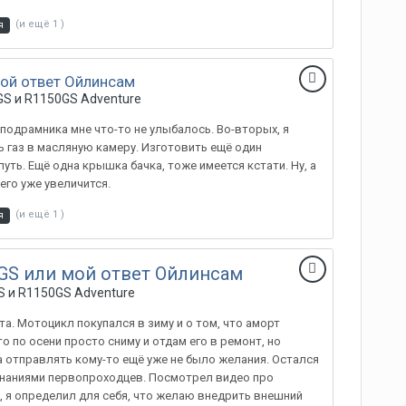
(и ещё 1 )
я
ой ответ Ойлинсам
S и R1150GS Adventure
подрамника мне что-то не улыбалось. Во-вторых, я
ь газ в масляную камеру. Изготовить ещё один
уть. Ещё одна крышка бачка, тоже имеется кстати. Ну, а
его уже увеличится.
(и ещё 1 )
я
GS или мой ответ Ойлинсам
 и R1150GS Adventure
та. Мотоцикл покупался в зиму и о том, что аморт
то по осени просто сниму и отдам его в ремонт, но
а отправлять кому-то ещё уже не было желания. Остался
 знаниями первопроходцев. Посмотрел видео про
0, я определил для себя, что желаю внедрить внешний