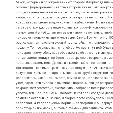
бачок, который и приобрёл за 2к от старого Файрбёрда или ч
голове сформировалась картина устройства нашего аморта с
процесса внедрения заключалась в том, что в раме крайне 
аморт, стоит определиться где это отверстие выполнять. На
которая всем своим видом кричит – выбери меня. Но по зак
изготовил кондуктор в виде кольца, которое фиксировал на
и вкрученный в неё шланг вставали напротив потенциальной 
примерки и поиски лучшего места для бачка. Вот уж точно 10
расположился неиспользуемый кронштейн, что и определило
пружину. Точнее сказать, я снял её до. Но пусть тут всё буде
приварил к нему сбоку пару обрезков трубы, и вот у меня уж
прямо сквозь кондуктор было просверлено отверстие в амо
поршень разделитель. Да ещё и отделённый от основной поло
оставалось, как высверлить эту керновку и подручными сред
аккуратно, дабы не поцарапать «зеркало» трубы стружкой. 
разделитель, как вы понимаете, сам по себе, не захотел выв
ухом, вдоль оси аморта, и выбивать поршень, спицей от транс
сохранением геометрии, схематично изобразил всё в разрезе.
уплотнительное кольцо; 4 – полость в которой создано давл
зачистил остальные. Сейчас, я скорее всего соорудил бы съё
сверления. А капролоновый поршень засверлил, и выдернул 
происходили примерки, выточил съёмник для сайлента, чтобы 