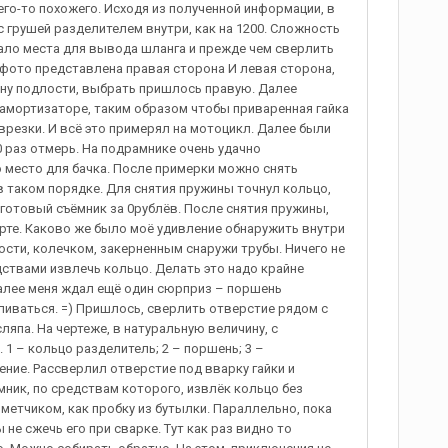
его-то похожего. Исходя из полученной информации, в
 грушей разделителем внутри, как на 1200. Сложность
мало места для вывода шланга и прежде чем сверлить
 фото представлена правая сторона И левая сторона,
ону подлости, выбрать пришлось правую. Далее
 амортизаторе, таким образом чтобы приваренная гайка
врезки. И всё это примерял на мотоцикл. Далее были
0 раз отмерь. На подрамнике очень удачно
 место для бачка. После примерки можно снять
т в таком порядке. Для снятия пружины точнул кольцо,
е готовый съёмник за 0рублёв. После снятия пружины,
рте. Каково же было моё удивление обнаружить внутри
сти, колечком, закерненным снаружи трубы. Ничего не
ствами извлечь кольцо. Делать это надо крайне
Далее меня ждал ещё один сюрприз – поршень
аливаться. =) Пришлось, сверлить отверстие рядом с
ляпа. На чертеже, в натуральную величину, с
 1 – кольцо разделитель; 2 – поршень; 3 –
ение. Рассверлил отверстие под вварку гайки и
мник, по средствам которого, извлёк кольцо без
метчиком, как пробку из бутылки. Параллельно, пока
не сжечь его при сварке. Тут как раз видно то