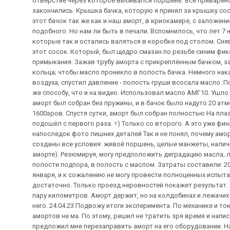
отверстие через которое выбивался поршень. Всё приварено
закончились. Крышка бачка, которую я принял за крышку сос
этот бачок так же как и наш аморт, в криокамере, с заложен
подобного. Но нам ли быть в печали. Вспомнилось, что лет 7 
которые так и остались валяться в коробке под столом. Сня
этот сосок. Который, был щедро смазан по резьбе синим фик
примыкания. Зажав трубу аморта с прикреплённым бачком, з
кольца; чтобы масло проникло в полость бачка. Немного на
воздуха, спустил давление - полость груши всосала масло. 
же способу, что и на видео. Использовал масло АМГ10. Ушло
аморт был собран без пружины, и в бачок было надуто 20 ат
1600эров. Спустя сутки, аморт был собран полностью На плаз
подошёл с первого раза. =) Только со второго. А это уже ф
напоследок фото лишних деталей Так и не понял, почему амор
созданы все условия: живой поршень, целые манжеты, налич
аморте). Резюмируя, могу предположить деградацию масла, л
полости подпора, в полость с маслом. Затраты составили: 200
января, и к сожалению не могу провести полноценных испыта
достаточно. Только проезд неровностей покажет результат. 
пару километров. Аморт держит, но на колдобинах и лежачи
него. 24.04.23 Подвожу итоги эксперимента. По механике и то
амортов не ма. По этому, решил не тратить зря время и напи
предложил мне перезаправить аморт на его оборудовании. На