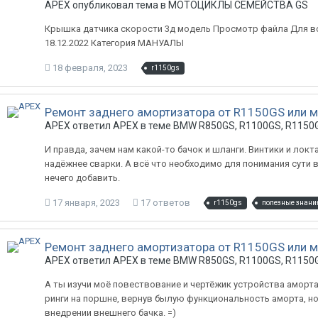
APEX опубликовал тема в
МОТОЦИКЛЫ СЕМЕЙСТВА GS
Крышка датчика скорости 3д модель Просмотр файла Для в
18.12.2022 Категория МАНУАЛЫ
18 февраля, 2023
r1150gs
Ремонт заднего амортизатора от R1150GS или м
APEX ответил APEX в теме
BMW R850GS, R1100GS, R1150G
И правда, зачем нам какой-то бачок и шланги. Винтики и локт
надёжнее сварки. А всё что необходимо для понимания сути 
нечего добавить.
17 января, 2023
17 ответов
r1150gs
полезные знани
Ремонт заднего амортизатора от R1150GS или м
APEX ответил APEX в теме
BMW R850GS, R1100GS, R1150G
А ты изучи моё повествование и чертёжик устройства аморта,
ринги на поршне, вернув былую функциональность аморта, но.
внедрении внешнего бачка. =)