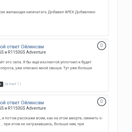
сех желающих напечатать Добавил APEX Добавлено
ой ответ Ойлинсам
S и R1150GS Adventure
айт это сила. Я бы ещё изолентой уплотнил и будет
вопроса, уже описано мной свыше. Тут уже больше
(и ещё 1 )
я
ой ответ Ойлинсам
S и R1150GS Adventure
 и потом расскажи всем, как на этом аморте, сменить о-
.. при этом не затрахавшись, больше чем, при