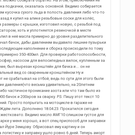
. Можно собирать обратно. На этом, приключения не
ка подкачки, оказалась основной. Видимо собирается
ием кусочка сухого льда в полость давления либо что-то
назад я купил на алике резьбовые соски для колёс,
в размеры с крышки, изготовил новую, с резьбой под
сатором, хоть и уплотняется резиночкой в месте
алил в неё масла примерно до уровня разделительного
качал бачок, дабы давлением выдавило лишние пузырьки
Последующее наполнение и сборка происходили по тому
 примерно 350-400мл. Для проверки работоспособности,
мосфер, насосом для велосипедных вилок, купленным за
ме, был вырезан кронштейн для бачка и…. он не
инальный вид со сваренным кронштейном Ну и
т не срабатывал на отбой, ведь по сути для этого были
ие давления(что весьма удивительно, на 20летнем
ибо частичное проникание азота или что там было из
0 бачок и 200эров за сварку. P.S. Пишу этот текст 10
ний. Просто попрыгать на мотоцикле в гараже не
Ждём лета. Дополнено 18.04.23. Прокатился сегодня
х жестковато. Видимо масло АМГ10 слишком густое для
карке у меня хорошо, а вот спец приспособ для заправки
сал Йуре Земцову. Обрисовал ему картину и он
 логистику и заправку ушло ровно 6 дней. Теперь аморт