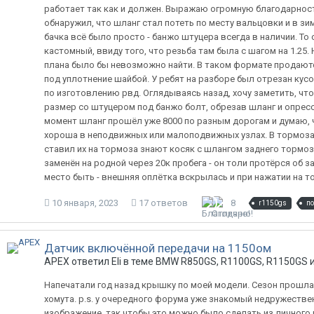
работает так как и должен. Выражаю огромную благодарность 
обнаружил, что шланг стал потеть по месту вальцовки и в з
бачка всё было просто - банжо штуцера всегда в наличии. Т
кастомный, ввиду того, что резьба там была с шагом на 1.25.
плана было бы невозможно найти. В таком формате продаютс
под уплотнение шайбой. У ребят на разборе был отрезан кус
по изготовлению рвд. Оглядываясь назад, хочу заметить, что
размер со штуцером под банжо болт, обрезав шланг и опрес
момент шланг прошёл уже 8000 по разным дорогам и думаю, 
хороша в неподвижных или малоподвижных узлах. В тормозах 
ставил их на тормоза знают косяк с шлангом заднего тормоз
заменён на родной через 20к пробега - он толи протёрся об з
место быть - внешняя оплётка вскрылась и при нажатии на т
10 января, 2023
17 ответов
8
r1150gs
по
Датчик включённой передачи на 1150ом
APEX ответил Eli в теме
BMW R850GS, R1100GS, R1150GS и
Напечатали год назад крышку по моей модели. Сезон прошла
хомута. p.s. у очередного форума уже знакомый недружестве
изображение, так чтобы это можно было сделать из личного