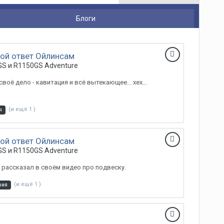
Блоги
ой ответ Ойлинсам
S и R1150GS Adventure
оё дело - кавитация и всё вытекающее... хех...
(и ещё 1 )
я
ой ответ Ойлинсам
S и R1150GS Adventure
 рассказал в своём видео про подвеску.
(и ещё 1 )
ния