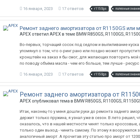
16 января, 2023
17 ответов
r1150gs
полезные знани
Ремонт заднего амортизатора от R1150GS или м
APEX ответил APEX в теме
BMW R850GS, R1100GS, R1150G
Во-первых, торчащий сосок под седлом и выпиливание куска 
упомянул о том, что о-ринг рано или поздно может пропустит
кронштейн на заказ я бы смог, для желающих повторить мой п
по поводу объёма масла - чем его больше, тем лучше - ресурс 
16 января, 2023
17 ответов
r1150gs
полезные знани
Ремонт заднего амортизатора от R1150
APEX опубликовал тема в
BMW R850GS, R1100GS, R1150GS
Итак, наконец-то у меня дошли руки до ремонта заднего амор
держит только пружина, я узнал уже в сезон. В лето решил, ч
оказалось, что в нашей местности чинят только кроссовые, 
только один выход - чинить самому. По этому я вооружился
аналогичный аморт. А прочитав эту статью про аморт от 120