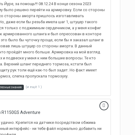
Йуре, за помощь!!! 08.12.24 В конце сезона 2023
иму было решено перейти на армировку. Если со стороны
о со стороны аморта пришлось изготавливать
 Но, даже если бы резьба имела шаг 1, штуцер такого
я только с поджимным сердечником, а у меня конфиг
ок армированного шланга и был опрессован в конторе
 это было бы чуточку проще, если бы я заказал шланг в
совав лишь штуцер со стороны аморта. В данный
что пройдёт много больше. Армировка на мой взгляд
и подвеске у меня к ним большие вопросы. Те кто
а. Верхний шланг переднего тормоза, кстати был
ащиту рук толи ещё как-то был задет. Но факт имеет
ормоз, слегка пропускала тормозуху.
(и ещё 1 )
лезные знания
 R1150GS Adventure
 удачно. Крепится на датчике посредством обжима
нный интерфейс - ни тебе файл нормально добавить ни
 профиля.