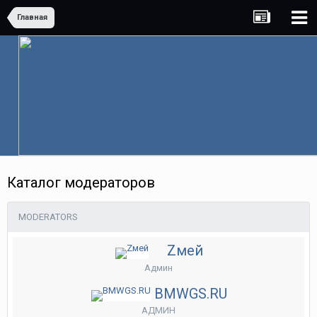
Главная
Каталог модераторов
MODERATORS
Zмей
Админ
BMWGS.RU
АДМИН