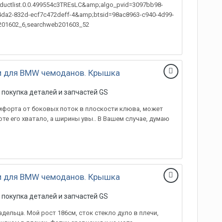
oductlist.0.0.499554c3TREsLC&amp;algo_pvid=3097bb98-
da2-832d-ecf7c472deff-4&amp;btsid=98ac8963-c940-4d99-
201602_6,searchweb201603_52
и для BMW чемоданов. Крышка
 покупка деталей и запчастей GS
омфорта от боковых поток в плоскости клюва, может
оте его хватало, а ширины увы.. В Вашем случае, думаю
и для BMW чемоданов. Крышка
 покупка деталей и запчастей GS
дельца. Мой рост 186см, сток стекло дуло в плечи,