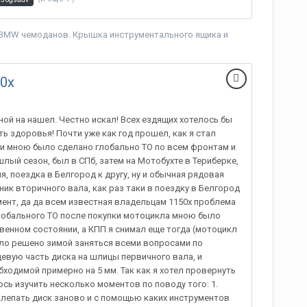
я BMW чемоданов. Крышка инструментального ящика
и
0х
ной на нашел. Честно искал! Всех ездящих хотелось бы
ь здоровья! Почти уже как год прошел, как я стал
ии мною было сделано глобально ТО по всем фронтам и
ый сезон, был в СПб, затем на Мотобухте в Териберке,
, поездка в Белгород к другу, ну и обычная рядовая
ик вторичного вала, как раз таки в поездку в Белгород
ент, да да всем известная владельцам 1150х проблема
глобального ТО после покупки мотоцикла мною было
твенном состоянии, а КПП я снимал еще тогда (мотоцикл
было решено зимой заняться всеми вопросами по
евую часть диска на шлицы первичного вала, и
бходимой примерно на 5 мм. Так как я хотел провернуть
ь изучить несколько моментов по поводу того: 1.
аклепать диск заново и с помощью каких инструментов