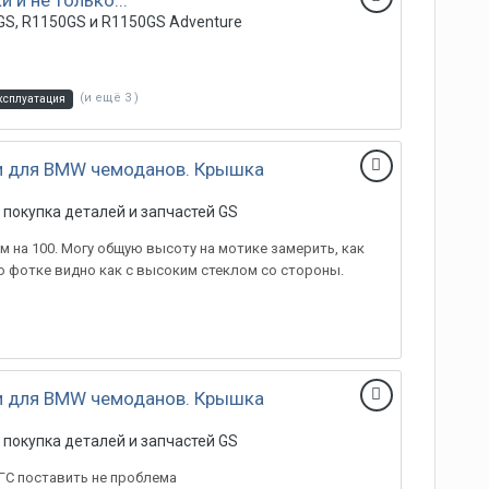
 и не только...
S, R1150GS и R1150GS Adventure
(и ещё 3 )
ксплуатация
и для BMW чемоданов. Крышка
 покупка деталей и запчастей GS
м на 100. Могу общую высоту на мотике замерить, как
 по фотке видно как с высоким стеклом со стороны.
и для BMW чемоданов. Крышка
 покупка деталей и запчастей GS
ГС поставить не проблема