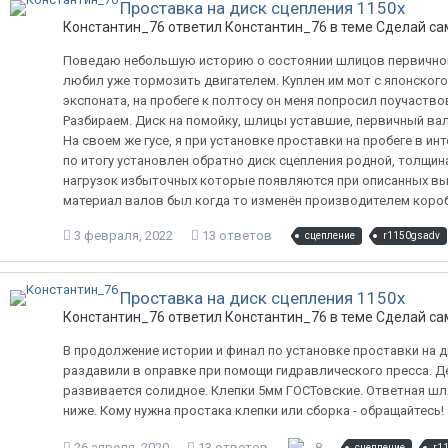
Проставка на диск сцепления 1150х
Константин_76 ответил Константин_76 в теме
Сделай са
Поведаю небольшую историю о состоянии шлицов первичног
любил уже тормозить двигателем. Куплен им мот с японского 
экспоната, на пробеге к полтосу он меня попросил поучаство
Разбираем. Диск на помойку, шлицы уставшие, первичный вал
На своем же гусе, я при установке проставки на пробеге в ин
по итогу установлен обратно диск сцепления родной, толщина
нагрузок избыточных которые появляются при описанных выш
материал валов был когда то изменён производителем коробо
3 февраля, 2022
13 ответов
сцепление
r1150gsadv
Проставка на диск сцепления 1150х
Константин_76 ответил Константин_76 в теме
Сделай са
В продолжение истории и финал по установке проставки на ди
раздавили в оправке при помощи гидравлического пресса. Де
развивается солидное. Клепки 5мм ГОСТовские. Ответная шл
ниже. Кому нужна простака клепки или сборка - обращайтесь!
26 апреля, 2020
13 ответов
8
сцепление
r1