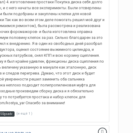
л) 4. изготовление простаки Покупка диска себя долго
ы, и с него начаты все эксперименты. Были отсверлены
тем были подобраны и закуплены клепки для новой
ки Так как во всем этом деле помогать решил мой друг и
нимаемся ремонтом), была рассмотрена и реализована
 прочих форсмажоров- и была изготовлена оправка
мум половину клепок за раз. Сильно благодарен за это
кл к внедрению. Я в один из свободных дней разобрал
дуктора, оценил состояние выжимного цилиндра, и
кных патрубков, снял КПП и всю корзину сцепления.
ему я был крайне удивлен, фрикционы диска сцепления по
ь величину указанную в мануале как эталонную, диск
 и следов перегрева. Думаю, что этот диск и будет
ой уверенности решил заменить оба сальника
вка неплохо подходит полипропиленовая муфта для
ыходные произведем сборку диска и я обязательно
 то потребуется простака и набор клепок для
om/kostya_yar Спасибо за внимание!
(и ещё 1 )
150gsadv