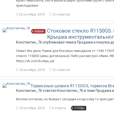
купил Гиви/Каппа, оно и выше и шире, проблемы ушли с сквоз
прикладываю:
25 октября, 2019
12 ответов
Стоковое стекло R1150GS.
продам
Крышка инструментальног
Константин_76 опубликовал тема в
Продажа и покупка де
Лежат без дела: Рамки для боковых чемоданов от 1100-1150
стекло 1150GS Цены договорные/ Либо рассмотрю обмен. 892
https://vk.com/kostya_yar
10 октября, 2019
12 ответов
Тормозные шланги R1150GS, тормоза Br
Константин_76 ответил Константин_76 в теме
Продажа и
Вполне согласен, но бывают ситуации когда кому то пригодятс
10 октября, 2019
2 ответа
r1150gs