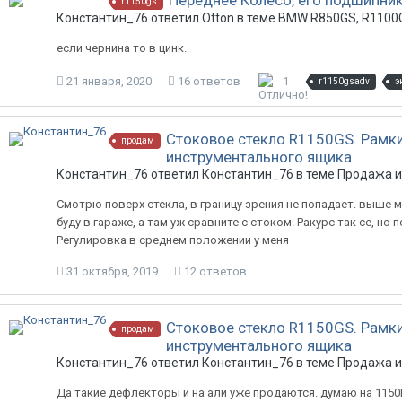
Переднее Колесо, его подшипники
r1150gs
Константин_76 ответил Otton в теме
BMW R850GS, R1100G
если чернина то в цинк.
21 января, 2020
16 ответов
1
r1150gsadv
э
Стоковое стекло R1150GS. Рамк
продам
инструментального ящика
Константин_76 ответил Константин_76 в теме
Продажа и
Смотрю поверх стекла, в границу зрения не попадает. выше м
буду в гараже, а там уж сравните с стоком. Ракурс так се, но
Регулировка в среднем положении у меня
31 октября, 2019
12 ответов
Стоковое стекло R1150GS. Рамк
продам
инструментального ящика
Константин_76 ответил Константин_76 в теме
Продажа и
Да такие дефлекторы и на али уже продаются. думаю на 1150