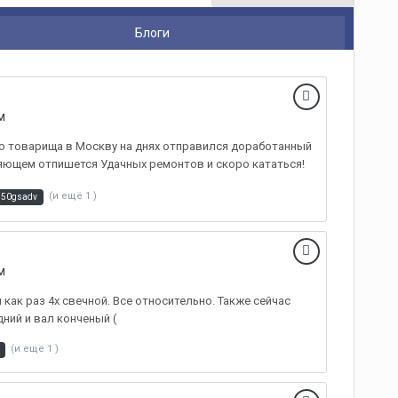
Блоги
м
о товарища в Москву на днях отправился доработанный
ляющем отпишется Удачных ремонтов и скоро кататься!
(и ещё 1 )
150gsadv
м
ак раз 4х свечной. Все относительно. Также сейчас
ний и вал конченый (
(и ещё 1 )