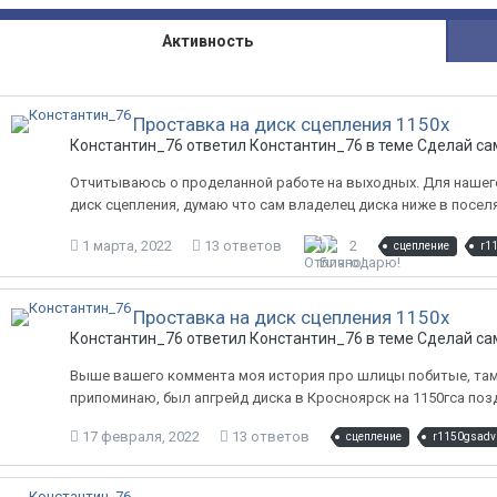
Активность
Проставка на диск сцепления 1150х
Константин_76 ответил Константин_76 в теме
Сделай са
Отчитываюсь о проделанной работе на выходных. Для нашег
диск сцепления, думаю что сам владелец диска ниже в посе
1 марта, 2022
13 ответов
2
сцепление
r1
Проставка на диск сцепления 1150х
Константин_76 ответил Константин_76 в теме
Сделай са
Выше вашего коммента моя история про шлицы побитые, там к
припоминаю, был апгрейд диска в Кросноярск на 1150гса позд
17 февраля, 2022
13 ответов
сцепление
r1150gsadv