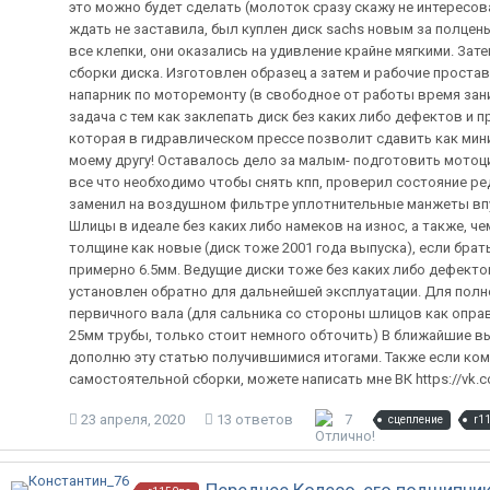
это можно будет сделать (молоток сразу скажу не интересова
ждать не заставила, был куплен диск sachs новым за полцен
все клепки, они оказались на удивление крайне мягкими. За
сборки диска. Изготовлен образец а затем и рабочие простав
напарник по моторемонту (в свободное от работы время за
задача с тем как заклепать диск без каких либо дефектов и
которая в гидравлическом прессе позволит сдавить как мини
моему другу! Оставалось дело за малым- подготовить мотоци
все что необходимо чтобы снять кпп, проверил состояние ре
заменил на воздушном фильтре уплотнительные манжеты впус
Шлицы в идеале без каких либо намеков на износ, а также, ч
толщине как новые (диск тоже 2001 года выпуска), если брат
примерно 6.5мм. Ведущие диски тоже без каких либо дефектов
установлен обратно для дальнейшей эксплуатации. Для полн
первичного вала (для сальника со стороны шлицов как опра
25мм трубы, только стоит немного обточить) В ближайшие в
дополню эту статью получившимися итогами. Также если кому
самостоятельной сборки, можете написать мне ВК https://vk.c
23 апреля, 2020
13 ответов
7
сцепление
r1