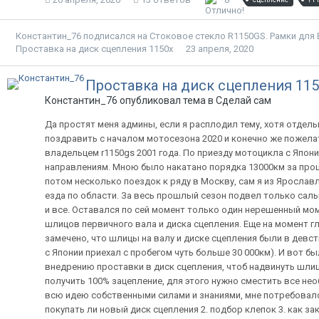
Константин_76
подписался на
Стоковое стекло R1150GS. Рамки дл
Проставка на диск сцепления 1150х
23 апреля, 2020
Проставка на диск сцепления 115
Константин_76 опубликовал тема в
Сделай сам
Да простят меня админы, если я расплодил тему, хотя отдель
поздравить с началом мотосезона 2020 и конечно же пожелат
владельцем r1150gs 2001 года. По приезду мотоцикла с Япон
направлениям. Мною было накатано порядка 13000км за прошл
потом несколько поездок к ряду в Москву, сам я из Ярославля
езда по области. За весь прошлый сезон подвел только сальн
и все. Оставался по сей момент только один нерешенный мом
шлицов первичного вала и диска сцепления. Еще на момент 
замечено, что шлицы на валу и диске сцепления были в девс
с Японии приехал с пробегом чуть больше 30 000км). И вот 
внедрению проставки в диск сцепления, чтоб надвинуть шлиц
получить 100% зацепление, для этого нужно сместить все нео
всю идею собственными силами и знаниями, мне потребовалос
покупать ли новый диск сцепления 2. подбор клепок 3. как з