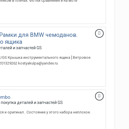
няком в плечах. Фотки сравнения и на моте
 Рамки для BMW чемоданов.
о ящика
талей и запчастей GS
 R/GS Крышка инструментального ящика [ Ветровое
01329262 kostyakulpa@yandex.ru
embo.
 покупка деталей и запчастей GS
я и оригинал.. Состояние у этого набора неплохое.