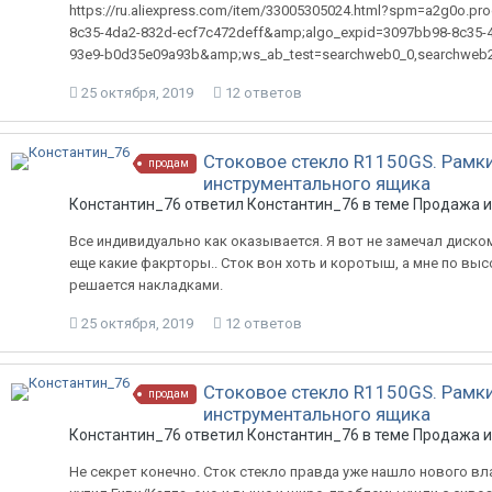
https://ru.aliexpress.com/item/33005305024.html?spm=a2g0o.pr
8c35-4da2-832d-ecf7c472deff&amp;algo_expid=3097bb98-8c35-4
93e9-b0d35e09a93b&amp;ws_ab_test=searchweb0_0,searchweb
25 октября, 2019
12 ответов
Стоковое стекло R1150GS. Рамк
продам
инструментального ящика
Константин_76 ответил Константин_76 в теме
Продажа и
Все индивидуально как оказывается. Я вот не замечал диск
еще какие факрторы.. Сток вон хоть и коротыш, а мне по выс
решается накладками.
25 октября, 2019
12 ответов
Стоковое стекло R1150GS. Рамк
продам
инструментального ящика
Константин_76 ответил Константин_76 в теме
Продажа и
Не секрет конечно. Сток стекло правда уже нашло нового вла