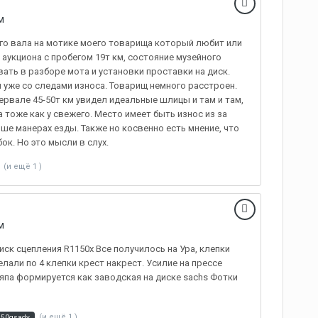
м
о вала на мотике моего товарища который любит или
аукциона с пробегом 19т км, состояние музейного
вать в разборе мота и установки проставки на диск.
 уже со следами износа. Товарищ немного расстроен.
тервале 45-50т км увидел идеальные шлицы и там и там,
 тоже как у свежего. Место имеет быть износ из за
е манерах езды. Также но косвенно есть мнение, что
к. Но это мысли в слух.
(и ещё 1 )
м
ск сцепления R1150х Все получилось на Ура, клепки
лали по 4 клепки крест накрест. Усилие на прессе
япа формируется как заводская на диске sachs Фотки
(и ещё 1 )
150gsadv