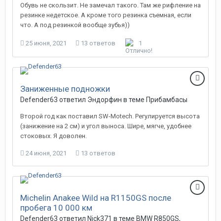
Обувь не скользит. Не замечал такого. Там же рифление на
резинке недетское. А кроме того резинка съемная, если
что. А под резинкой вообще зубья))
25 июня, 2021
13 ответов
1
Заниженные подножки
Defender63 ответил Эндорфин в теме
Прибамбасы
Второй год как поставил SW-Motech. Регулируется высота
(занижение на 2 см) и угол выноса. Шире, мягче, удобнее
стоковых. Я доволен.
24 июня, 2021
13 ответов
Michelin Anakee Wild на R1150GS после
пробега 10 000 км
Defender63 ответил Nick371 в теме
BMW R850GS,