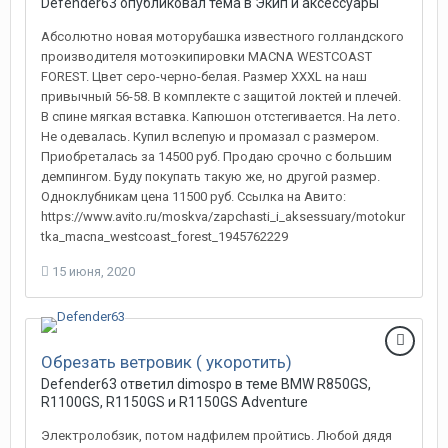
Defender63 опубликовал тема в
Экип и аксессуары
Абсолютно новая моторубашка известного голландского
производителя мотоэкипировки MACNA WESTCOAST
FOREST. Цвет серо-черно-белая. Размер XXXL на наш
привычный 56-58. В комплекте с защитой локтей и плечей.
В спине мягкая вставка. Капюшон отстегивается. На лето.
Не одевалась. Купил вслепую и промазал с размером.
Приобреталась за 14500 руб. Продаю срочно с большим
демпингом. Буду покупать такую же, но другой размер.
Одноклубникам цена 11500 руб. Ссылка на Авито:
https://www.avito.ru/moskva/zapchasti_i_aksessuary/motokur
tka_macna_westcoast_forest_1945762229
15 июня, 2020
Обрезать ветровик ( укоротить)
Defender63 ответил dimospo в теме
BMW R850GS,
R1100GS, R1150GS и R1150GS Adventure
Электролобзик, потом надфилем пройтись. Любой дядя