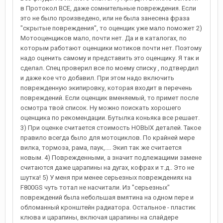
в Протокол ВСЕ, даже сомнительные повреждения. Если
это не было произведено, или не была занесена фраза
"скрытые повреждения", то оценщик уже мало поможет 2)
Мотооценщиков мало, почти нет. Да и в каталогах, по
которым работают оценщики мотиков почти нет. Поэтому
надо оценить самому и представить это оценщику. Я так и
сделал. Спец проверил все по моему списку , подтвердил
и даже кое что добавил. При этом надо включить
поврежденную экипировку, которая входит в перечень
повреждений. Если оценщик вменяемый, то примет после
осмотра твой список. Ну можно поискать хорошего
оценщика по рекомендации. Бутылка коньяка все решает.
3) При оценке считается стоимость НОВЫХ деталей. Такое
правило всегда было для мотоциклов. По крайней мере
вилка, тормоза, рама, паук,.... Экип так же считается
новым. 4) Поврежденными, а значит подлежащими замене
считаются даже царапины на дугах, кофрах и т.д.. Это не
шутка! 5) У меня при менее серьезных повреждениях на
F800GS чуть тотал не насчитали. Из "серьезных"
повреждений была небольшая вмятина на одном пере и
обломанный кронштейн радиатора. Остальное - пластик
клюва и царапины, включая царапины на слайдере