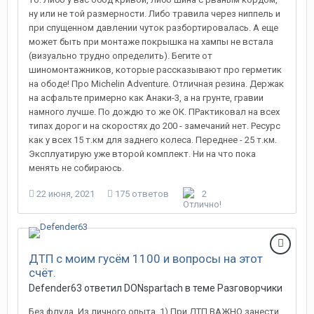
ну или не той размерности. Либо травила через ниппель и
при спущенном давлении чуток разбортировалась. А еще
может быть при монтаже покрышка на хампы не встала
(визуально трудно определить). Бегите от
шиномонтажников, которые рассказывают про герметик
на ободе! Про Michelin Adventure. Отличная резина. Держак
на асфальте примерно как Анаки-3, а на грунте, гравии
намного лучше. По дождю то же ОК. ПРактиковал на всех
типах дорог и на скоростях до 200 - замечаний нет. Ресурс
как у всех 15 т.км для заднего колеса. Переднее - 25 т.км.
Эксплуатирую уже второй комплект. Ни на что пока
менять не собираюсь.
22 июня, 2021
175 ответов
2
ДТП с моим гусём 1100 и вопросы на этот
счёт.
Defender63 ответил DONspartach в теме
Разговорчики
Без флуда. Из личного опыта. 1) При ДТП ВАЖНО занести