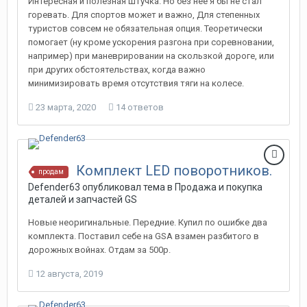
Интересная и полезная штучка. Но без нее я бы не стал
горевать. Для спортов может и важно, Для степенных
туристов совсем не обязательная опция. Теоретически
помогает (ну кроме ускорения разгона при соревновании,
например) при маневрировании на скользкой дороге, или
при других обстоятельствах, когда важно
минимизировать время отсутствия тяги на колесе.
23 марта, 2020
14 ответов
Комплект LED поворотников.
продам
Defender63 опубликовал тема в
Продажа и покупка
деталей и запчастей GS
Новые неоригинальные. Передние. Купил по ошибке два
комплекта. Поставил себе на GSA взамен разбитого в
дорожных войнах. Отдам за 500р.
12 августа, 2019